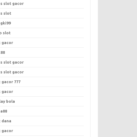
us slot gacor
us slot
gki99
o slot
t gacor
t88
us slot gacor
us slot gacor
t gacor 777
t gacor
lay bola
a88
t dana
t gacor