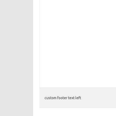
custom footer text left