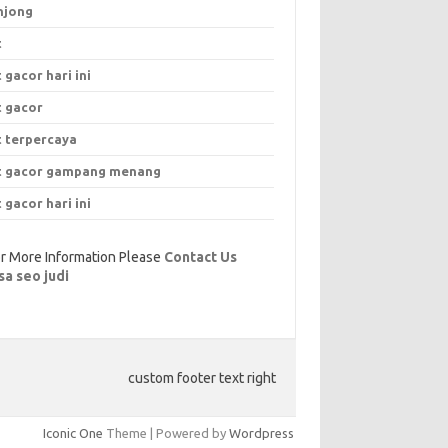
hjong
t
t gacor hari ini
t gacor
t terpercaya
t gacor gampang menang
t gacor hari ini
r More Information Please
Contact Us
sa seo judi
custom footer text right
Iconic One
Theme | Powered by
Wordpress