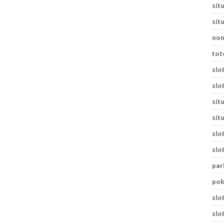
sit
sit
non
tot
slo
slo
sit
sit
slo
slo
par
pok
slo
slo