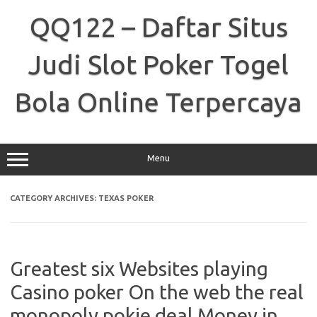
Skip
to
QQ122 – Daftar Situs
content
Judi Slot Poker Togel
Bola Online Terpercaya
Menu
CATEGORY ARCHIVES:
TEXAS POKER
Greatest six Websites playing
Casino poker On the web the real
monopoly pokie deal Money in