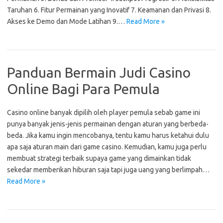
Taruhan 6. Fitur Permainan yang Inovatif 7. Keamanan dan Privasi 8.
Akses ke Demo dan Mode Latihan 9.…
Read More »
Panduan Bermain Judi Casino
Online Bagi Para Pemula
Casino online banyak dipilih oleh player pemula sebab game ini
punya banyak jenis-jenis permainan dengan aturan yang berbeda-
beda. Jika kamu ingin mencobanya, tentu kamu harus ketahui dulu
apa saja aturan main dari game casino. Kemudian, kamu juga perlu
membuat strategi terbaik supaya game yang dimainkan tidak
sekedar memberikan hiburan saja tapi juga uang yang berlimpah…
Read More »