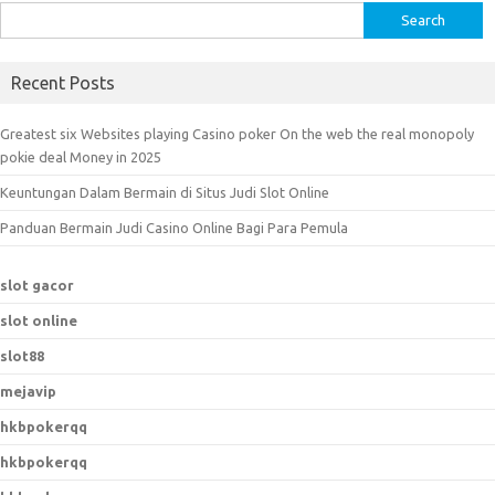
S
e
a
Recent Posts
r
c
Greatest six Websites playing Casino poker On the web the real monopoly
h
pokie deal Money in 2025
f
Keuntungan Dalam Bermain di Situs Judi Slot Online
o
r
Panduan Bermain Judi Casino Online Bagi Para Pemula
:
slot gacor
slot online
slot88
mejavip
hkbpokerqq
hkbpokerqq