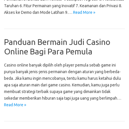
Taruhan 6. Fitur Permainan yang Inovatif 7. Keamanan dan Privasi 8.
Akses ke Demo dan Mode Latihan 9.…
Read More »
Panduan Bermain Judi Casino
Online Bagi Para Pemula
Casino online banyak dipilih oleh player pemula sebab game ini
punya banyak jenis-jenis permainan dengan aturan yang berbeda-
beda. Jika kamu ingin mencobanya, tentu kamu harus ketahui dulu
apa saja aturan main dari game casino. Kemudian, kamu juga perlu
membuat strategi terbaik supaya game yang dimainkan tidak
sekedar memberikan hiburan saja tapi juga uang yang berlimpah…
Read More »