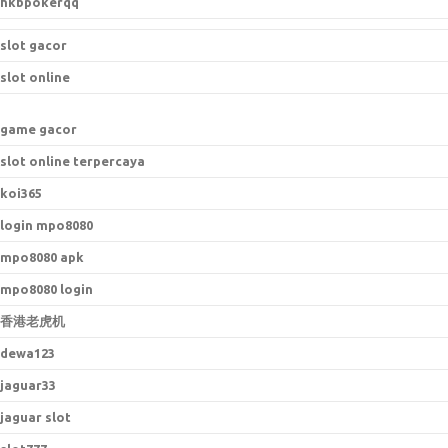
hkbpokerqq
slot gacor
slot online
game gacor
slot online terpercaya
koi365
login mpo8080
mpo8080 apk
mpo8080 login
香港老虎机
dewa123
jaguar33
jaguar slot