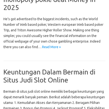
2025
He’s got advertised to the biggest incidents, such as the World
Number of Web based poker, Western european Web based poker
Trip, and Triton Awesome Higher Roller Show. Making one thing
simpler, you could usually see the financial information on the
official webpage of your own chose gambling enterprise. Indeed
there you can also find…
Read More »
Keuntungan Dalam Bermain di
Situs Judi Slot Online
Bermain di situs judi slot online memiliki berbagai keuntungan yang
dapat menarik banyak pemain. Berikut adalah beberapa keuntungan
utama: 1. Kemudahan Akses dan Kenyamanan 2. Beragam Pilihan
Permainan 3. Bonus dan Promosi 4. Jackpot Progresif 5. Fleksibilitas