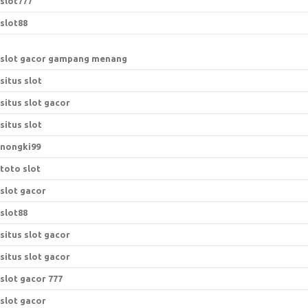
slot777
slot88
slot gacor gampang menang
situs slot
situs slot gacor
situs slot
nongki99
toto slot
slot gacor
slot88
situs slot gacor
situs slot gacor
slot gacor 777
slot gacor