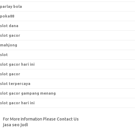
parlay bola
poka88
slot dana
slot gacor
mahjong
slot
slot gacor hari ini
slot gacor
slot terpercaya
slot gacor gampang menang
slot gacor hari ini
For More Information Please
Contact Us
jasa seo judi