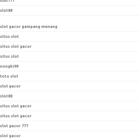
slot777
slot88
slot gacor gampang menang
situs slot
situs slot gacor
situs slot
nongki99
toto slot
slot gacor
slot88
situs slot gacor
situs slot gacor
slot gacor 777
slot gacor