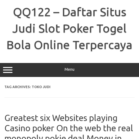
Skip
to
QQ122 – Daftar Situs
content
Judi Slot Poker Togel
Bola Online Terpercaya
Menu
TAG ARCHIVES:
TOKO JUDI
Greatest six Websites playing
Casino poker On the web the real
monopoly pokie deal Money in