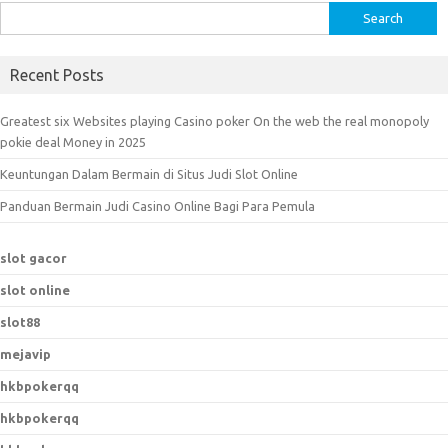
S
e
a
Recent Posts
r
c
Greatest six Websites playing Casino poker On the web the real monopoly
h
pokie deal Money in 2025
f
Keuntungan Dalam Bermain di Situs Judi Slot Online
o
r
Panduan Bermain Judi Casino Online Bagi Para Pemula
:
slot gacor
slot online
slot88
mejavip
hkbpokerqq
hkbpokerqq