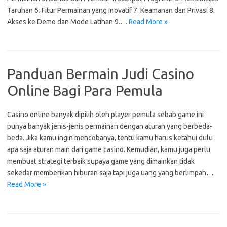
Taruhan 6. Fitur Permainan yang Inovatif 7. Keamanan dan Privasi 8.
Akses ke Demo dan Mode Latihan 9.…
Read More »
Panduan Bermain Judi Casino
Online Bagi Para Pemula
Casino online banyak dipilih oleh player pemula sebab game ini
punya banyak jenis-jenis permainan dengan aturan yang berbeda-
beda. Jika kamu ingin mencobanya, tentu kamu harus ketahui dulu
apa saja aturan main dari game casino. Kemudian, kamu juga perlu
membuat strategi terbaik supaya game yang dimainkan tidak
sekedar memberikan hiburan saja tapi juga uang yang berlimpah…
Read More »