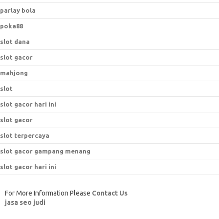
parlay bola
poka88
slot dana
slot gacor
mahjong
slot
slot gacor hari ini
slot gacor
slot terpercaya
slot gacor gampang menang
slot gacor hari ini
For More Information Please
Contact Us
jasa seo judi