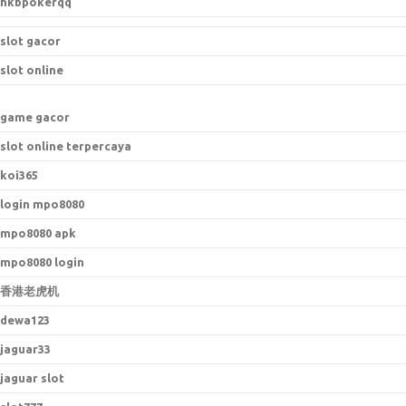
hkbpokerqq
slot gacor
slot online
game gacor
slot online terpercaya
koi365
login mpo8080
mpo8080 apk
mpo8080 login
香港老虎机
dewa123
jaguar33
jaguar slot