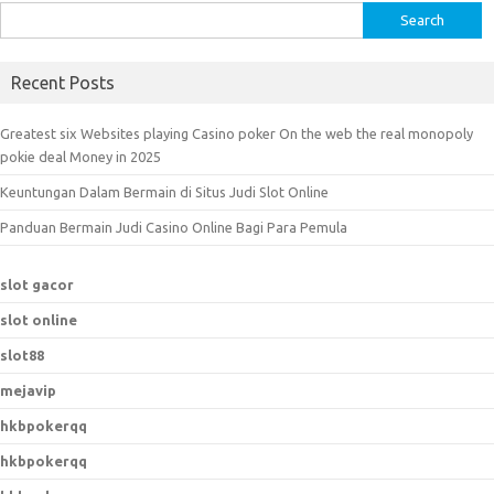
S
e
a
Recent Posts
r
c
Greatest six Websites playing Casino poker On the web the real monopoly
h
pokie deal Money in 2025
f
Keuntungan Dalam Bermain di Situs Judi Slot Online
o
r
Panduan Bermain Judi Casino Online Bagi Para Pemula
:
slot gacor
slot online
slot88
mejavip
hkbpokerqq
hkbpokerqq