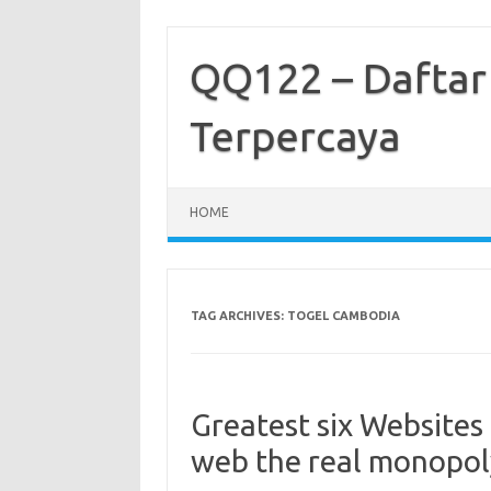
Skip
to
content
QQ122 – Daftar 
Terpercaya
HOME
TAG ARCHIVES:
TOGEL CAMBODIA
Greatest six Websites
web the real monopol