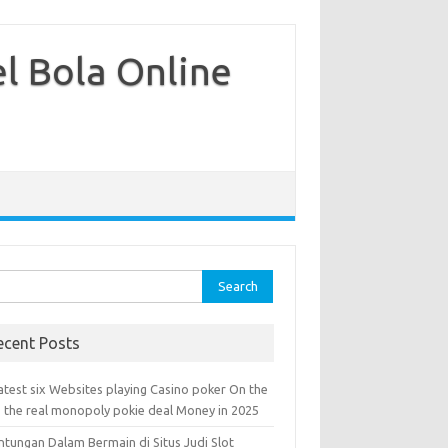
el Bola Online
rch
ecent Posts
atest six Websites playing Casino poker On the
 the real monopoly pokie deal Money in 2025
ntungan Dalam Bermain di Situs Judi Slot