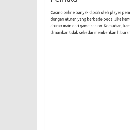
Casino online banyak dipilih oleh player pe
dengan aturan yang berbeda-beda. Jika kamu
aturan main dari game casino. Kemudian, ka
dimainkan tidak sekedar memberikan hiburan