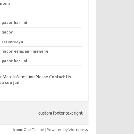
hjong
t
t gacor hari ini
t gacor
t terpercaya
t gacor gampang menang
t gacor hari ini
r More Information Please
Contact Us
sa seo judi
custom footer text right
Iconic One
Theme | Powered by
Wordpress