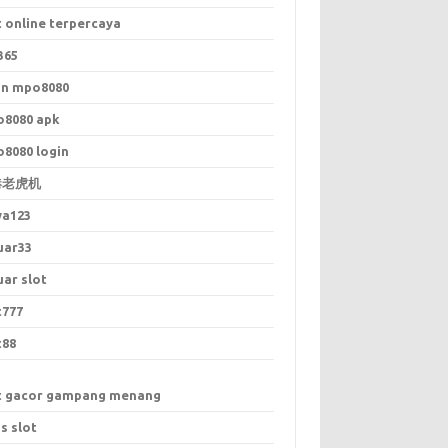
t online terpercaya
365
in mpo8080
8080 apk
8080 login
港老虎机
a123
uar33
uar slot
t777
t88
t gacor gampang menang
us slot