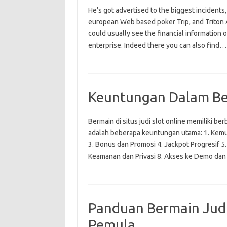
He’s got advertised to the biggest inciden
european Web based poker Trip, and Triton 
could usually see the financial information
enterprise. Indeed there you can also find
Keuntungan Dalam Berm
Bermain di situs judi slot online memiliki 
adalah beberapa keuntungan utama: 1. Kem
3. Bonus dan Promosi 4. Jackpot Progresif 5. 
Keamanan dan Privasi 8. Akses ke Demo da
Panduan Bermain Judi
Pemula