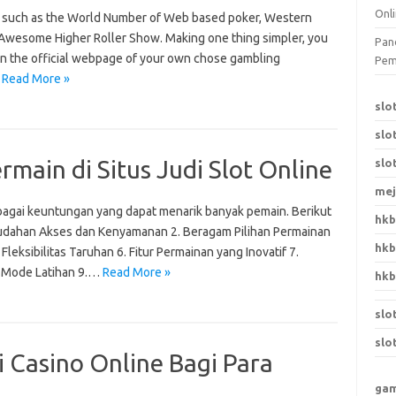
Onl
ts, such as the World Number of Web based poker, Western
Awesome Higher Roller Show. Making one thing simpler, you
Pan
 on the official webpage of your own chose gambling
Pem
…
Read More »
slo
slo
ain di Situs Judi Slot Online
slo
mej
berbagai keuntungan yang dapat menarik banyak pemain. Berikut
hk
udahan Akses dan Kenyamanan 2. Beragam Pilihan Permainan
hk
Fleksibilitas Taruhan 6. Fitur Permainan yang Inovatif 7.
n Mode Latihan 9.…
Read More »
hk
slo
slo
 Casino Online Bagi Para
gam