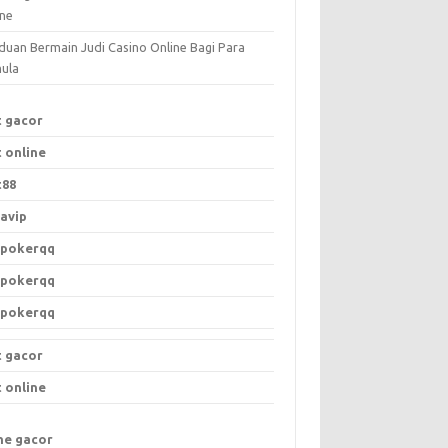
ine
duan Bermain Judi Casino Online Bagi Para
ula
t gacor
t online
t88
avip
bpokerqq
bpokerqq
bpokerqq
t gacor
t online
e gacor