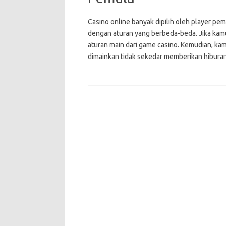
Casino online banyak dipilih oleh player pe
dengan aturan yang berbeda-beda. Jika kamu
aturan main dari game casino. Kemudian, ka
dimainkan tidak sekedar memberikan hiburan