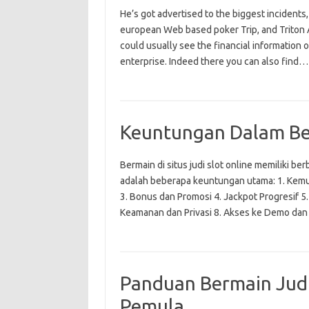
He’s got advertised to the biggest inciden
european Web based poker Trip, and Triton 
could usually see the financial information
enterprise. Indeed there you can also find
Keuntungan Dalam Berm
Bermain di situs judi slot online memiliki 
adalah beberapa keuntungan utama: 1. Kem
3. Bonus dan Promosi 4. Jackpot Progresif 5. 
Keamanan dan Privasi 8. Akses ke Demo da
Panduan Bermain Judi
Pemula