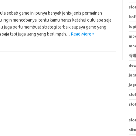
slo
mula sebab game ini punya banyak jenis-jenis permainan
koi
 ingin mencobanya, tentu kamu harus ketahui dulu apa saja
log
mu juga perlu membuat strategi terbaik supaya game yang
 saja tapi juga uang yang berlimpah…
Read More »
mpo
mpo
香
dew
jag
jag
slo
slo
slo
sit