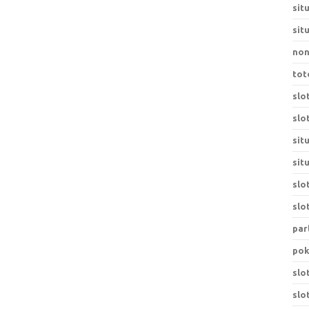
sit
sit
non
tot
slo
slo
sit
sit
slo
slo
par
pok
slo
slo