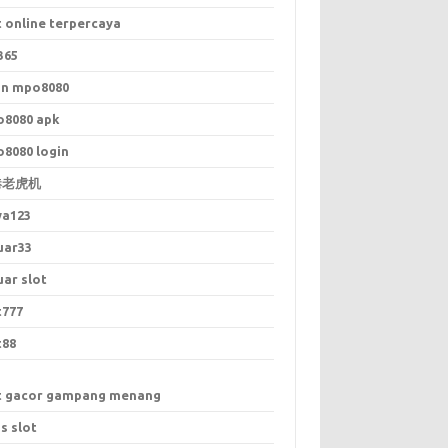
t online terpercaya
365
in mpo8080
8080 apk
8080 login
港老虎机
a123
uar33
uar slot
t777
t88
t gacor gampang menang
us slot