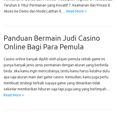
Taruhan 6. Fitur Permainan yang Inovatif 7. Keamanan dan Privasi 8.
Akses ke Demo dan Mode Latihan 9.…
Read More »
Panduan Bermain Judi Casino
Online Bagi Para Pemula
Casino online banyak dipilih oleh player pemula sebab game ini
punya banyak jenis-jenis permainan dengan aturan yang berbeda-
beda. Jika kamu ingin mencobanya, tentu kamu harus ketahui dulu
apa saja aturan main dari game casino. Kemudian, kamu juga perlu
membuat strategi terbaik supaya game yang dimainkan tidak
sekedar memberikan hiburan saja tapi juga uang yang berlimpah…
Read More »