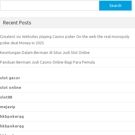
S
e
a
Recent Posts
r
c
Greatest six Websites playing Casino poker On the web the real monopoly
h
pokie deal Money in 2025
f
Keuntungan Dalam Bermain di Situs Judi Slot Online
o
r
Panduan Bermain Judi Casino Online Bagi Para Pemula
:
slot gacor
slot online
slot88
mejavip
hkbpokerqq
hkbpokerqq