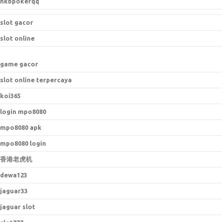
hkbpokerqq
slot gacor
slot online
game gacor
slot online terpercaya
koi365
login mpo8080
mpo8080 apk
mpo8080 login
香港老虎机
dewa123
jaguar33
jaguar slot