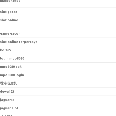
hkbpokerqq
slot gacor
slot online
game gacor
slot online terpercaya
koi365
login mpo8080
mpo8080 apk
mpo8080 login
香港老虎机
dewa123
jaguar33
jaguar slot