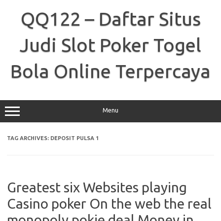
Skip
to
QQ122 – Daftar Situs
content
Judi Slot Poker Togel
Bola Online Terpercaya
Menu
TAG ARCHIVES:
DEPOSIT PULSA 1
Greatest six Websites playing
Casino poker On the web the real
monopoly pokie deal Money in