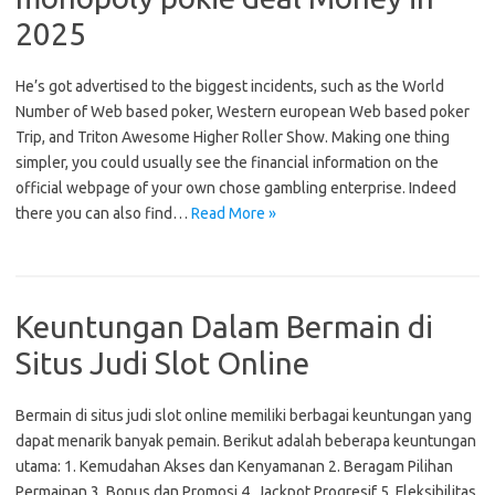
2025
He’s got advertised to the biggest incidents, such as the World
Number of Web based poker, Western european Web based poker
Trip, and Triton Awesome Higher Roller Show. Making one thing
simpler, you could usually see the financial information on the
official webpage of your own chose gambling enterprise. Indeed
there you can also find…
Read More »
Keuntungan Dalam Bermain di
Situs Judi Slot Online
Bermain di situs judi slot online memiliki berbagai keuntungan yang
dapat menarik banyak pemain. Berikut adalah beberapa keuntungan
utama: 1. Kemudahan Akses dan Kenyamanan 2. Beragam Pilihan
Permainan 3. Bonus dan Promosi 4. Jackpot Progresif 5. Fleksibilitas