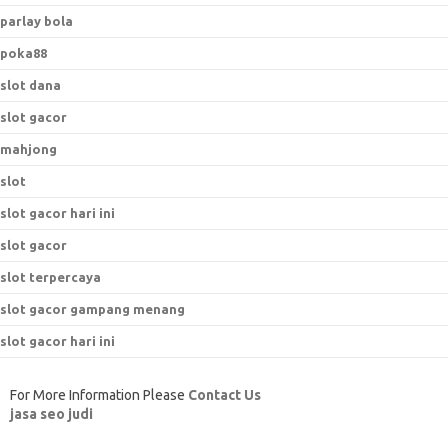
parlay bola
poka88
slot dana
slot gacor
mahjong
slot
slot gacor hari ini
slot gacor
slot terpercaya
slot gacor gampang menang
slot gacor hari ini
For More Information Please
Contact Us
jasa seo judi