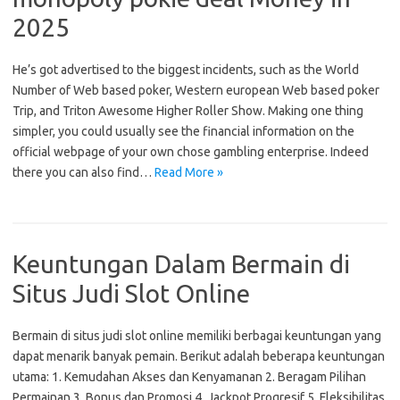
2025
He’s got advertised to the biggest incidents, such as the World
Number of Web based poker, Western european Web based poker
Trip, and Triton Awesome Higher Roller Show. Making one thing
simpler, you could usually see the financial information on the
official webpage of your own chose gambling enterprise. Indeed
there you can also find…
Read More »
Keuntungan Dalam Bermain di
Situs Judi Slot Online
Bermain di situs judi slot online memiliki berbagai keuntungan yang
dapat menarik banyak pemain. Berikut adalah beberapa keuntungan
utama: 1. Kemudahan Akses dan Kenyamanan 2. Beragam Pilihan
Permainan 3. Bonus dan Promosi 4. Jackpot Progresif 5. Fleksibilitas