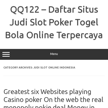
Skip
to
QQ122 – Daftar Situs
content
Judi Slot Poker Togel
Bola Online Terpercaya
Menu
CATEGORY ARCHIVES:
JUDI SLOT ONLINE INDONESIA
Greatest six Websites playing
Casino poker On the web the real
monopoly pokie deal Money in