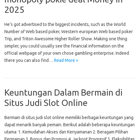
2025
He’s got advertised to the biggest incidents, such as the World
Number of Web based poker, Western european Web based poker
Trip, and Triton Awesome Higher Roller Show. Making one thing
simpler, you could usually see the financial information on the
official webpage of your own chose gambling enterprise. Indeed
there you can also find…
Read More »
Keuntungan Dalam Bermain di
Situs Judi Slot Online
Bermain di situs judi slot online memiliki berbagai keuntungan yang
dapat menarik banyak pemain. Berikut adalah beberapa keuntungan
utama: 1. Kemudahan Akses dan Kenyamanan 2. Beragam Pilihan
Permainan 3. Bonus dan Promosi 4. Jackpot Progresif 5. Fleksibilitas