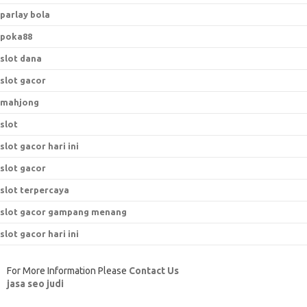
parlay bola
poka88
slot dana
slot gacor
mahjong
slot
slot gacor hari ini
slot gacor
slot terpercaya
slot gacor gampang menang
slot gacor hari ini
For More Information Please
Contact Us
jasa seo judi