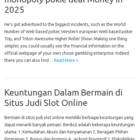
2025
He’s got advertised to the biggest incidents, such as the World
Number of Web based poker, Western european Web based poker
Trip, and Triton Awesome Higher Roller Show. Making one thing
simpler, you could usually see the financial information on the
official webpage of your own chose gambling enterprise. Indeed
there you can also find…
Read More »
Keuntungan Dalam Bermain di
Situs Judi Slot Online
Bermain di situs judi slot online memiliki berbagai keuntungan yang
dapat menarik banyak pemain. Berikut adalah beberapa keuntungan
utama: 1. Kemudahan Akses dan Kenyamanan 2. Beragam Pilihan
Permainan 3. Bonus dan Promosi 4. Jackpot Progresif 5. Fleksibilitas