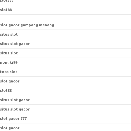
slot777
slot88
slot gacor gampang menang
situs slot
situs slot gacor
situs slot
nongki99
toto slot
slot gacor
slot88
situs slot gacor
situs slot gacor
slot gacor 777
slot gacor