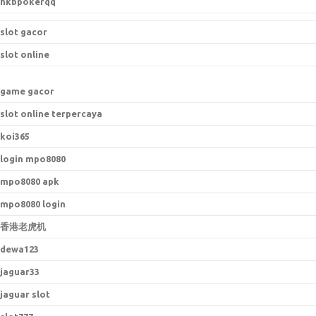
hkbpokerqq
slot gacor
slot online
game gacor
slot online terpercaya
koi365
login mpo8080
mpo8080 apk
mpo8080 login
香港老虎机
dewa123
jaguar33
jaguar slot