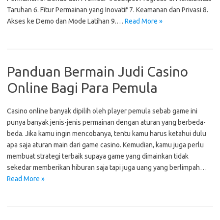
Taruhan 6. Fitur Permainan yang Inovatif 7. Keamanan dan Privasi 8.
Akses ke Demo dan Mode Latihan 9.…
Read More »
Panduan Bermain Judi Casino
Online Bagi Para Pemula
Casino online banyak dipilih oleh player pemula sebab game ini
punya banyak jenis-jenis permainan dengan aturan yang berbeda-
beda. Jika kamu ingin mencobanya, tentu kamu harus ketahui dulu
apa saja aturan main dari game casino. Kemudian, kamu juga perlu
membuat strategi terbaik supaya game yang dimainkan tidak
sekedar memberikan hiburan saja tapi juga uang yang berlimpah…
Read More »