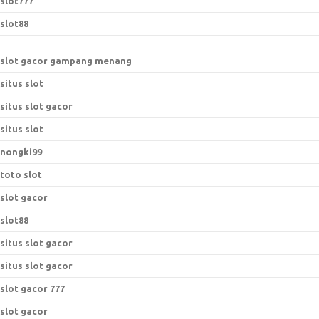
slot777
slot88
slot gacor gampang menang
situs slot
situs slot gacor
situs slot
nongki99
toto slot
slot gacor
slot88
situs slot gacor
situs slot gacor
slot gacor 777
slot gacor