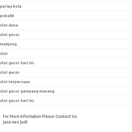
parlay bola
poka88
slot dana
slot gacor
mahjong
slot
slot gacor hari ini
slot gacor
slot terpercaya
slot gacor gampang menang
slot gacor hari ini
For More Information Please
Contact Us
jasa seo judi