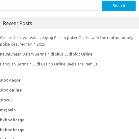
S
e
a
Recent Posts
r
c
Greatest six Websites playing Casino poker On the web the real monopoly
h
pokie deal Money in 2025
f
Keuntungan Dalam Bermain di Situs Judi Slot Online
o
r
Panduan Bermain Judi Casino Online Bagi Para Pemula
:
slot gacor
slot online
slot88
mejavip
hkbpokerqq
hkbpokerqq