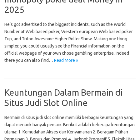
2025
He’s got advertised to the biggest incidents, such as the World
Number of Web based poker, Western european Web based poker
Trip, and Triton Awesome Higher Roller Show. Making one thing
simpler, you could usually see the financial information on the
official webpage of your own chose gambling enterprise. Indeed
there you can also find…
Read More »
Keuntungan Dalam Bermain di
Situs Judi Slot Online
Bermain di situs judi slot online memiliki berbagai keuntungan yang
dapat menarik banyak pemain. Berikut adalah beberapa keuntungan
utama: 1. Kemudahan Akses dan Kenyamanan 2. Beragam Pilihan
Permainan 3. Bonus dan Promosi 4. Jackpot Progresif 5. Fleksibilitas