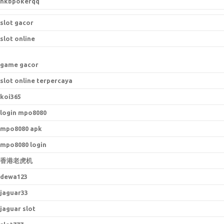
hkbpokerqq
slot gacor
slot online
game gacor
slot online terpercaya
koi365
login mpo8080
mpo8080 apk
mpo8080 login
香港老虎机
dewa123
jaguar33
jaguar slot