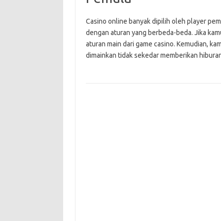
Casino online banyak dipilih oleh player pe
dengan aturan yang berbeda-beda. Jika kamu
aturan main dari game casino. Kemudian, ka
dimainkan tidak sekedar memberikan hiburan