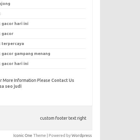
hjong
t
t gacor hari ini
t gacor
t terpercaya
t gacor gampang menang
t gacor hari ini
r More Information Please
Contact Us
sa seo judi
custom footer text right
Iconic One
Theme | Powered by
Wordpress