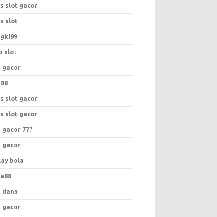
us slot gacor
us slot
gki99
o slot
t gacor
t88
us slot gacor
us slot gacor
t gacor 777
t gacor
lay bola
a88
t dana
t gacor