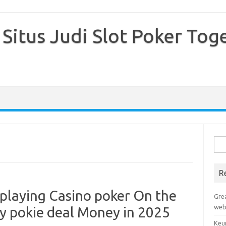
Situs Judi Slot Poker Tog
Sea
for:
R
 playing Casino poker On the
Gre
web
y pokie deal Money in 2025
Keu