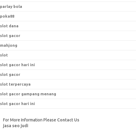
parlay bola
poka88
slot dana
slot gacor
mahjong
slot
slot gacor hari ini
slot gacor
slot terpercaya
slot gacor gampang menang
slot gacor hari ini
For More Information Please
Contact Us
jasa seo judi