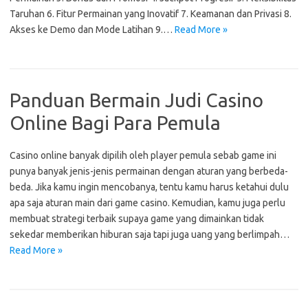
Taruhan 6. Fitur Permainan yang Inovatif 7. Keamanan dan Privasi 8.
Akses ke Demo dan Mode Latihan 9.…
Read More »
Panduan Bermain Judi Casino
Online Bagi Para Pemula
Casino online banyak dipilih oleh player pemula sebab game ini
punya banyak jenis-jenis permainan dengan aturan yang berbeda-
beda. Jika kamu ingin mencobanya, tentu kamu harus ketahui dulu
apa saja aturan main dari game casino. Kemudian, kamu juga perlu
membuat strategi terbaik supaya game yang dimainkan tidak
sekedar memberikan hiburan saja tapi juga uang yang berlimpah…
Read More »