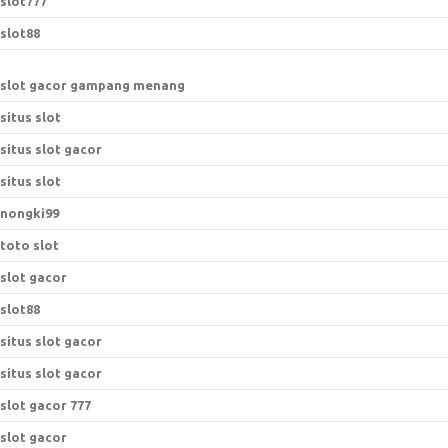
slot777
slot88
slot gacor gampang menang
situs slot
situs slot gacor
situs slot
nongki99
toto slot
slot gacor
slot88
situs slot gacor
situs slot gacor
slot gacor 777
slot gacor