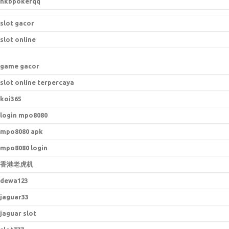
hkbpokerqq
slot gacor
slot online
game gacor
slot online terpercaya
koi365
login mpo8080
mpo8080 apk
mpo8080 login
香港老虎机
dewa123
jaguar33
jaguar slot