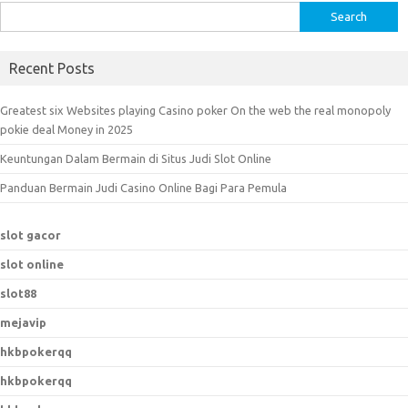
S
e
a
Recent Posts
r
c
Greatest six Websites playing Casino poker On the web the real monopoly
h
pokie deal Money in 2025
f
Keuntungan Dalam Bermain di Situs Judi Slot Online
o
r
Panduan Bermain Judi Casino Online Bagi Para Pemula
:
slot gacor
slot online
slot88
mejavip
hkbpokerqq
hkbpokerqq