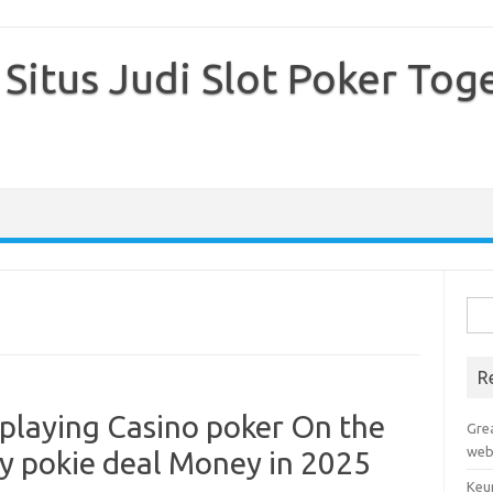
Situs Judi Slot Poker Tog
Sea
for:
R
 playing Casino poker On the
Gre
web
y pokie deal Money in 2025
Keu