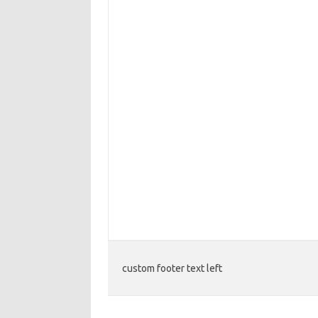
custom footer text left