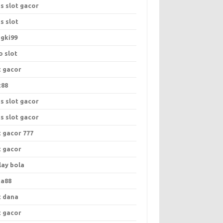
us slot gacor
us slot
gki99
o slot
t gacor
t88
us slot gacor
us slot gacor
t gacor 777
t gacor
lay bola
a88
t dana
t gacor