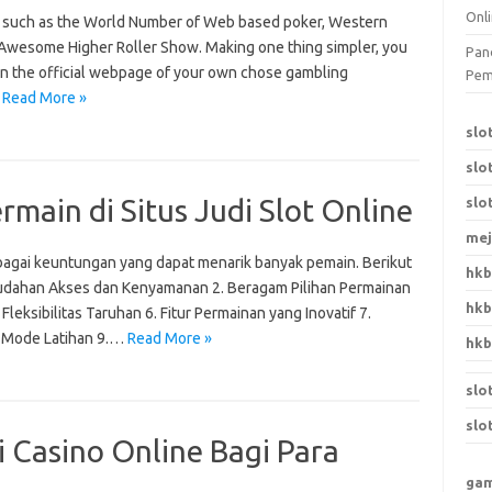
Onl
ts, such as the World Number of Web based poker, Western
Awesome Higher Roller Show. Making one thing simpler, you
Pan
 on the official webpage of your own chose gambling
Pem
…
Read More »
slo
slo
ain di Situs Judi Slot Online
slo
mej
berbagai keuntungan yang dapat menarik banyak pemain. Berikut
hk
udahan Akses dan Kenyamanan 2. Beragam Pilihan Permainan
hk
Fleksibilitas Taruhan 6. Fitur Permainan yang Inovatif 7.
n Mode Latihan 9.…
Read More »
hk
slo
slo
 Casino Online Bagi Para
gam