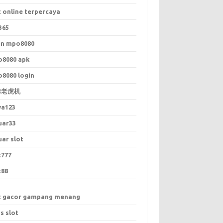
t online terpercaya
365
in mpo8080
8080 apk
8080 login
港老虎机
a123
uar33
uar slot
t777
t88
t gacor gampang menang
us slot