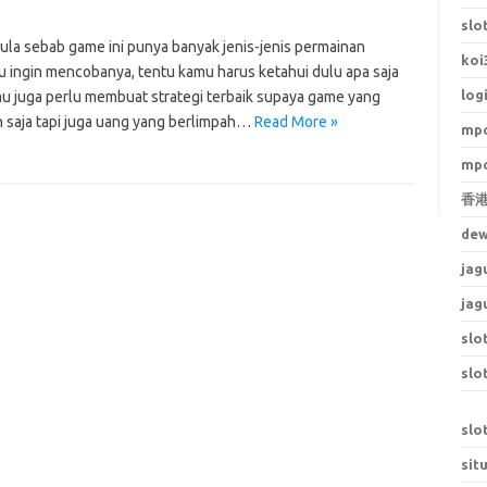
slo
mula sebab game ini punya banyak jenis-jenis permainan
koi
 ingin mencobanya, tentu kamu harus ketahui dulu apa saja
log
mu juga perlu membuat strategi terbaik supaya game yang
 saja tapi juga uang yang berlimpah…
Read More »
mpo
mpo
香
dew
jag
jag
slo
slo
slo
sit