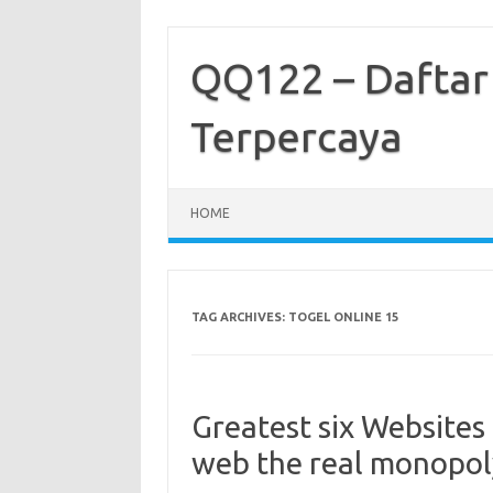
Skip
to
content
QQ122 – Daftar 
Terpercaya
HOME
TAG ARCHIVES:
TOGEL ONLINE 15
Greatest six Websites
web the real monopol