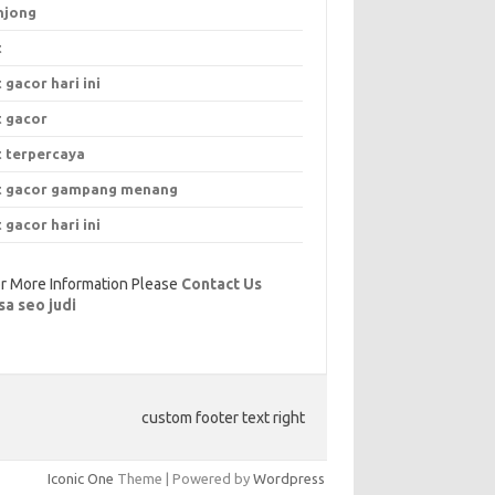
hjong
t
t gacor hari ini
t gacor
t terpercaya
t gacor gampang menang
t gacor hari ini
r More Information Please
Contact Us
sa seo judi
custom footer text right
Iconic One
Theme | Powered by
Wordpress