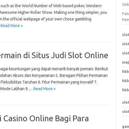
Onl
ts, such as the World Number of Web based poker, Western
Awesome Higher Roller Show. Making one thing simpler, you
Pan
 on the official webpage of your own chose gambling
Pem
…
Read More »
slo
slo
ain di Situs Judi Slot Online
slo
mej
berbagai keuntungan yang dapat menarik banyak pemain. Berikut
hk
udahan Akses dan Kenyamanan 2. Beragam Pilihan Permainan
hk
Fleksibilitas Taruhan 6. Fitur Permainan yang Inovatif 7.
n Mode Latihan 9.…
Read More »
hk
slo
slo
 Casino Online Bagi Para
gam