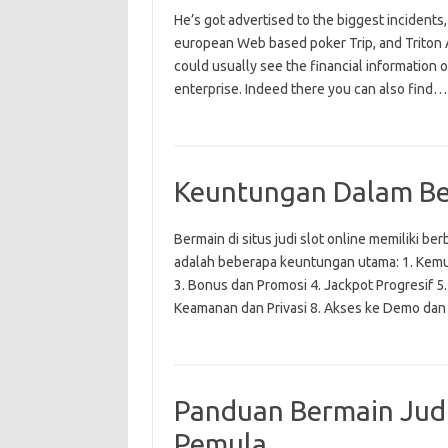
He’s got advertised to the biggest inciden
european Web based poker Trip, and Triton 
could usually see the financial information
enterprise. Indeed there you can also find
Keuntungan Dalam Berm
Bermain di situs judi slot online memiliki 
adalah beberapa keuntungan utama: 1. Kem
3. Bonus dan Promosi 4. Jackpot Progresif 5. 
Keamanan dan Privasi 8. Akses ke Demo da
Panduan Bermain Judi
Pemula