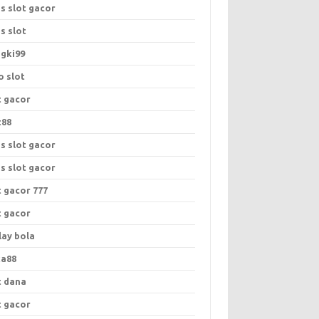
us slot gacor
us slot
gki99
o slot
t gacor
t88
us slot gacor
us slot gacor
t gacor 777
t gacor
lay bola
a88
t dana
t gacor