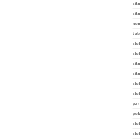
sit
sit
non
tot
slo
slo
sit
sit
slo
slo
par
pok
slo
slo