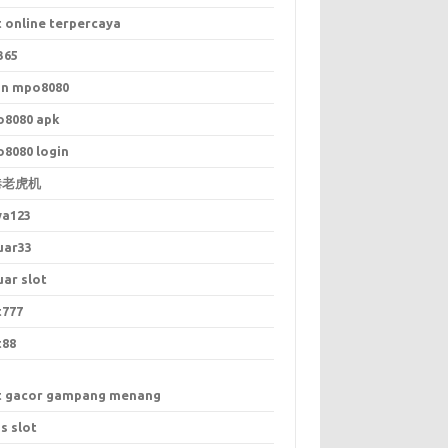
t online terpercaya
365
in mpo8080
8080 apk
8080 login
港老虎机
a123
uar33
uar slot
t777
t88
t gacor gampang menang
us slot