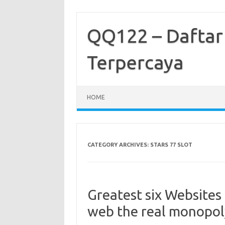
Skip
to
content
QQ122 – Daftar 
Terpercaya
HOME
CATEGORY ARCHIVES:
STARS 77 SLOT
Greatest six Websites
web the real monopol