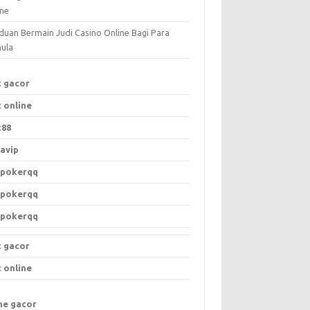
ine
duan Bermain Judi Casino Online Bagi Para
ula
t gacor
t online
t88
avip
bpokerqq
bpokerqq
bpokerqq
t gacor
t online
e gacor