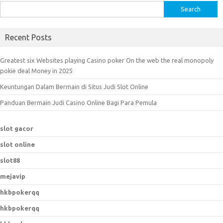
S
e
a
Recent Posts
r
c
Greatest six Websites playing Casino poker On the web the real monopoly
h
pokie deal Money in 2025
f
Keuntungan Dalam Bermain di Situs Judi Slot Online
o
r
Panduan Bermain Judi Casino Online Bagi Para Pemula
:
slot gacor
slot online
slot88
mejavip
hkbpokerqq
hkbpokerqq