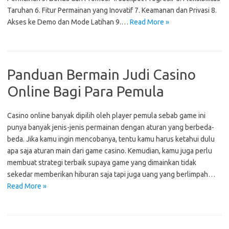
Taruhan 6. Fitur Permainan yang Inovatif 7. Keamanan dan Privasi 8.
Akses ke Demo dan Mode Latihan 9.…
Read More »
Panduan Bermain Judi Casino
Online Bagi Para Pemula
Casino online banyak dipilih oleh player pemula sebab game ini
punya banyak jenis-jenis permainan dengan aturan yang berbeda-
beda. Jika kamu ingin mencobanya, tentu kamu harus ketahui dulu
apa saja aturan main dari game casino. Kemudian, kamu juga perlu
membuat strategi terbaik supaya game yang dimainkan tidak
sekedar memberikan hiburan saja tapi juga uang yang berlimpah…
Read More »