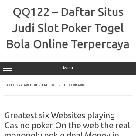
Skip
to
QQ122 – Daftar Situs
content
Judi Slot Poker Togel
Bola Online Terpercaya
Menu
CATEGORY ARCHIVES:
FREEBET SLOT TERBARU
Greatest six Websites playing
Casino poker On the web the real
monopoly pokie deal Money in