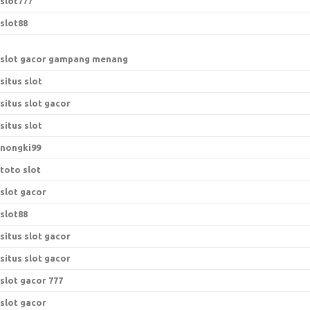
slot777
slot88
slot gacor gampang menang
situs slot
situs slot gacor
situs slot
nongki99
toto slot
slot gacor
slot88
situs slot gacor
situs slot gacor
slot gacor 777
slot gacor