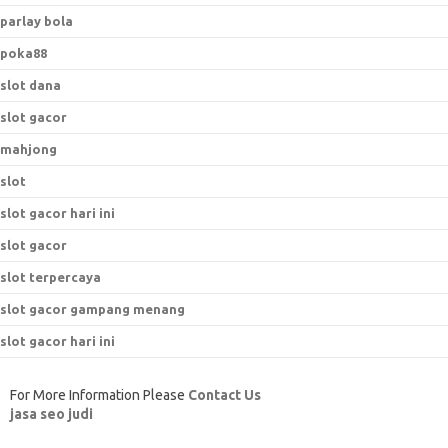
parlay bola
poka88
slot dana
slot gacor
mahjong
slot
slot gacor hari ini
slot gacor
slot terpercaya
slot gacor gampang menang
slot gacor hari ini
For More Information Please
Contact Us
jasa seo judi