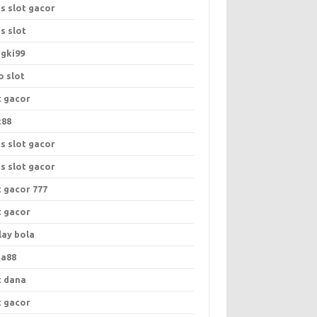
us slot gacor
us slot
gki99
o slot
t gacor
t88
us slot gacor
us slot gacor
t gacor 777
t gacor
lay bola
a88
t dana
t gacor