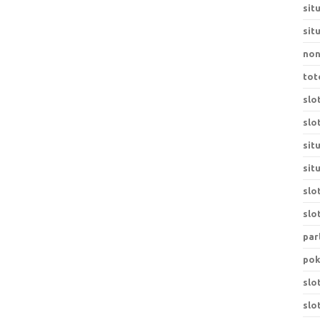
sit
sit
non
tot
slo
slo
sit
sit
slo
slo
par
pok
slo
slo