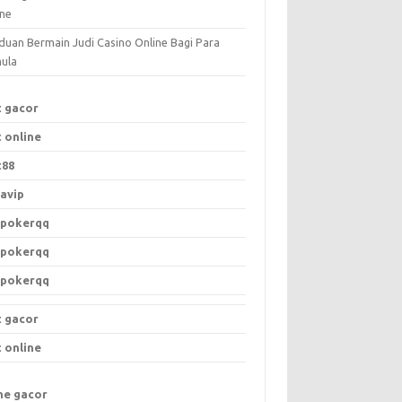
ine
duan Bermain Judi Casino Online Bagi Para
ula
t gacor
t online
t88
avip
bpokerqq
bpokerqq
bpokerqq
t gacor
t online
e gacor