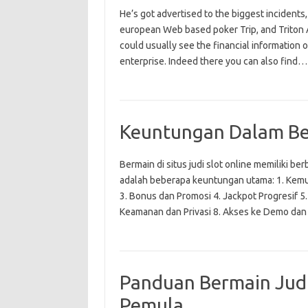
He’s got advertised to the biggest inciden
european Web based poker Trip, and Triton 
could usually see the financial information
enterprise. Indeed there you can also find
Keuntungan Dalam Berm
Bermain di situs judi slot online memiliki 
adalah beberapa keuntungan utama: 1. Kem
3. Bonus dan Promosi 4. Jackpot Progresif 5. 
Keamanan dan Privasi 8. Akses ke Demo da
Panduan Bermain Judi
Pemula