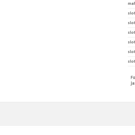
ma
slo
slo
slo
slo
slo
slo
Fo
ja