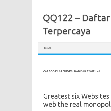
Skip
to
content
QQ122 – Daftar 
Terpercaya
HOME
CATEGORY ARCHIVES:
BANDAR TOGEL 41
Greatest six Websites
web the real monopol