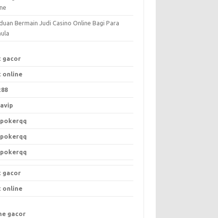
ine
duan Bermain Judi Casino Online Bagi Para
ula
t gacor
t online
t88
avip
bpokerqq
bpokerqq
bpokerqq
t gacor
t online
e gacor