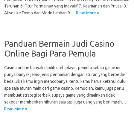
Taruhan 6. Fitur Permainan yang Inovatif 7. Keamanan dan Privasi 8.
Akses ke Demo dan Mode Latihan 9.…
Read More »
Panduan Bermain Judi Casino
Online Bagi Para Pemula
Casino online banyak dipilih oleh player pemula sebab game ini
punya banyak jenis-jenis permainan dengan aturan yang berbeda-
beda. Jika kamu ingin mencobanya, tentu kamu harus ketahui dulu
apa saja aturan main dari game casino. Kemudian, kamu juga perlu
membuat strategi terbaik supaya game yang dimainkan tidak
sekedar memberikan hiburan saja tapi juga uang yang berlimpah…
Read More »