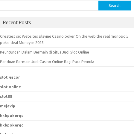
S
e
a
Recent Posts
r
c
Greatest six Websites playing Casino poker On the web the real monopoly
h
pokie deal Money in 2025
f
Keuntungan Dalam Bermain di Situs Judi Slot Online
o
r
Panduan Bermain Judi Casino Online Bagi Para Pemula
:
slot gacor
slot online
slot88
mejavip
hkbpokerqq
hkbpokerqq