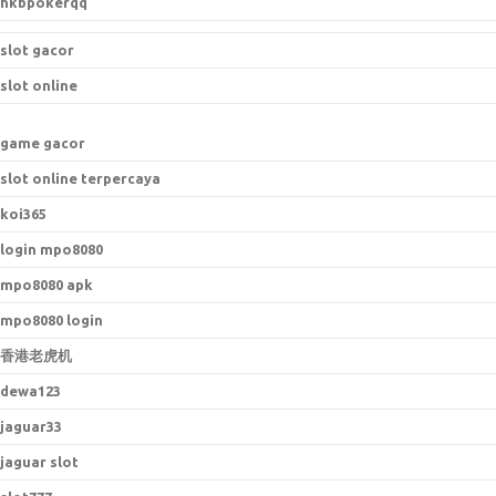
hkbpokerqq
slot gacor
slot online
game gacor
slot online terpercaya
koi365
login mpo8080
mpo8080 apk
mpo8080 login
香港老虎机
dewa123
jaguar33
jaguar slot