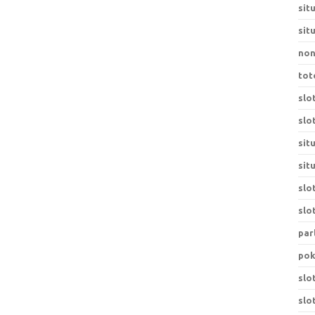
sit
sit
non
tot
slo
slo
sit
sit
slo
slo
par
pok
slo
slo