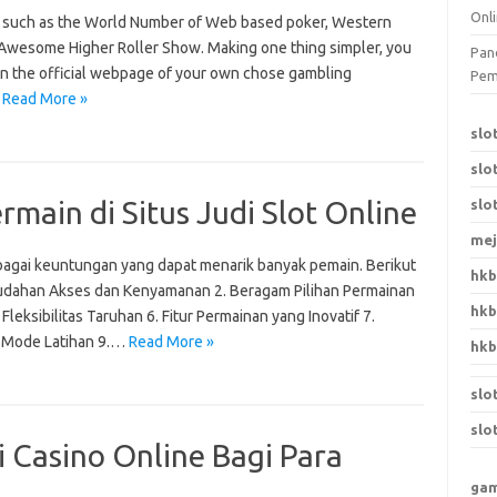
Onl
ts, such as the World Number of Web based poker, Western
Awesome Higher Roller Show. Making one thing simpler, you
Pan
 on the official webpage of your own chose gambling
Pem
…
Read More »
slo
slo
ain di Situs Judi Slot Online
slo
mej
berbagai keuntungan yang dapat menarik banyak pemain. Berikut
hk
udahan Akses dan Kenyamanan 2. Beragam Pilihan Permainan
hk
Fleksibilitas Taruhan 6. Fitur Permainan yang Inovatif 7.
n Mode Latihan 9.…
Read More »
hk
slo
slo
 Casino Online Bagi Para
gam