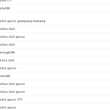
slot777
slot88
slot gacor gampang menang
situs slot
situs slot gacor
situs slot
nongki99
toto slot
slot gacor
slot88
situs slot gacor
situs slot gacor
slot gacor 777
slot gacor