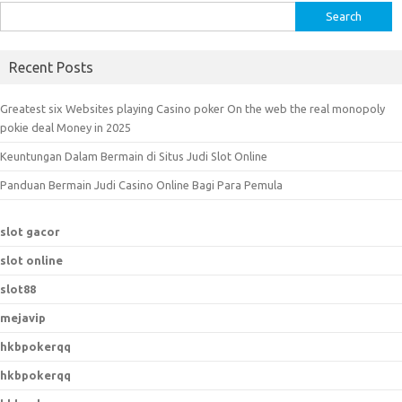
S
e
a
Recent Posts
r
c
Greatest six Websites playing Casino poker On the web the real monopoly
h
pokie deal Money in 2025
f
Keuntungan Dalam Bermain di Situs Judi Slot Online
o
r
Panduan Bermain Judi Casino Online Bagi Para Pemula
:
slot gacor
slot online
slot88
mejavip
hkbpokerqq
hkbpokerqq