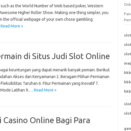
Onl
ts, such as the World Number of Web based poker, Western
Awesome Higher Roller Show. Making one thing simpler, you
Pan
 on the official webpage of your own chose gambling
Pem
…
Read More »
slo
slo
ain di Situs Judi Slot Online
slo
mej
berbagai keuntungan yang dapat menarik banyak pemain. Berikut
hk
udahan Akses dan Kenyamanan 2. Beragam Pilihan Permainan
hk
Fleksibilitas Taruhan 6. Fitur Permainan yang Inovatif 7.
n Mode Latihan 9.…
Read More »
hk
slo
slo
 Casino Online Bagi Para
gam