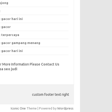
hjong
t
t gacor hari ini
t gacor
t terpercaya
t gacor gampang menang
t gacor hari ini
r More Information Please
Contact Us
sa seo judi
custom footer text right
Iconic One
Theme | Powered by
Wordpress