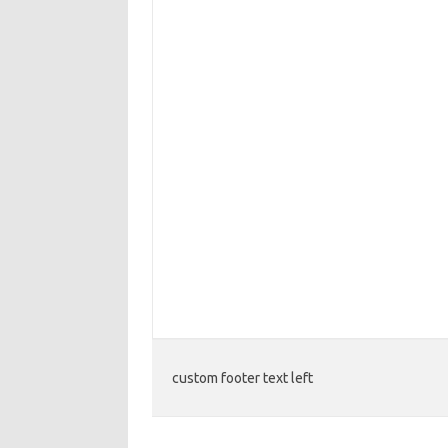
custom footer text left