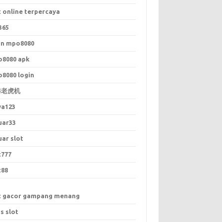
t online terpercaya
365
in mpo8080
8080 apk
8080 login
港老虎机
a123
uar33
uar slot
t777
t88
t gacor gampang menang
us slot