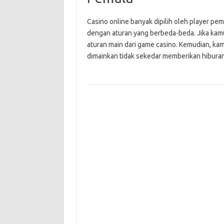
Casino online banyak dipilih oleh player pe
dengan aturan yang berbeda-beda. Jika kamu
aturan main dari game casino. Kemudian, ka
dimainkan tidak sekedar memberikan hiburan