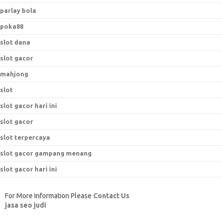
parlay bola
poka88
slot dana
slot gacor
mahjong
slot
slot gacor hari ini
slot gacor
slot terpercaya
slot gacor gampang menang
slot gacor hari ini
For More Information Please
Contact Us
jasa seo judi