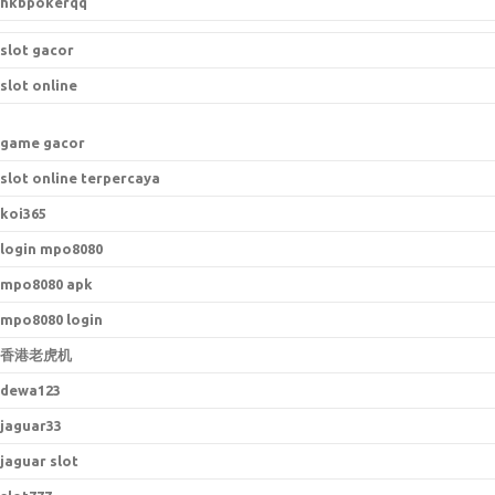
hkbpokerqq
slot gacor
slot online
game gacor
slot online terpercaya
koi365
login mpo8080
mpo8080 apk
mpo8080 login
香港老虎机
dewa123
jaguar33
jaguar slot