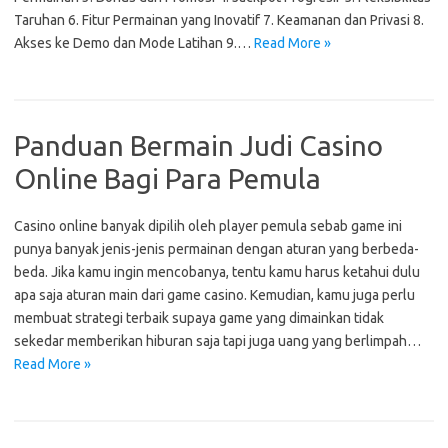
Taruhan 6. Fitur Permainan yang Inovatif 7. Keamanan dan Privasi 8.
Akses ke Demo dan Mode Latihan 9.…
Read More »
Panduan Bermain Judi Casino
Online Bagi Para Pemula
Casino online banyak dipilih oleh player pemula sebab game ini
punya banyak jenis-jenis permainan dengan aturan yang berbeda-
beda. Jika kamu ingin mencobanya, tentu kamu harus ketahui dulu
apa saja aturan main dari game casino. Kemudian, kamu juga perlu
membuat strategi terbaik supaya game yang dimainkan tidak
sekedar memberikan hiburan saja tapi juga uang yang berlimpah…
Read More »