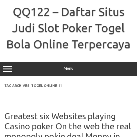
Skip
to
QQ122 – Daftar Situs
content
Judi Slot Poker Togel
Bola Online Terpercaya
Menu
TAG ARCHIVES:
TOGEL ONLINE 11
Greatest six Websites playing
Casino poker On the web the real
monopoly pokie deal Money in