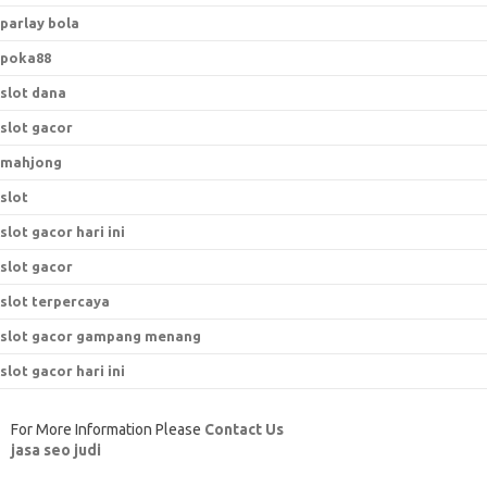
parlay bola
poka88
slot dana
slot gacor
mahjong
slot
slot gacor hari ini
slot gacor
slot terpercaya
slot gacor gampang menang
slot gacor hari ini
For More Information Please
Contact Us
jasa seo judi