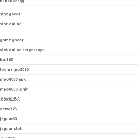
hkbpokerqq
slot gacor
slot online
game gacor
slot online terpercaya
koi365
login mpo8080
mpo8080 apk
mpo8080 login
香港老虎机
dewa123
jaguar33
jaguar slot