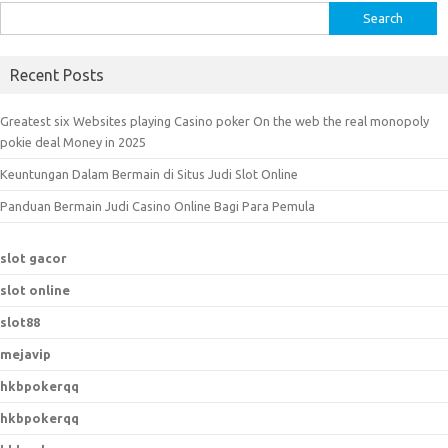
S
e
a
Recent Posts
r
c
Greatest six Websites playing Casino poker On the web the real monopoly
h
pokie deal Money in 2025
f
Keuntungan Dalam Bermain di Situs Judi Slot Online
o
r
Panduan Bermain Judi Casino Online Bagi Para Pemula
:
slot gacor
slot online
slot88
mejavip
hkbpokerqq
hkbpokerqq