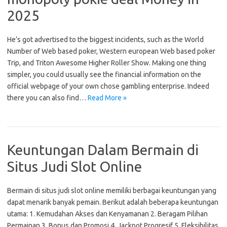
2025
He’s got advertised to the biggest incidents, such as the World
Number of Web based poker, Western european Web based poker
Trip, and Triton Awesome Higher Roller Show. Making one thing
simpler, you could usually see the financial information on the
official webpage of your own chose gambling enterprise. Indeed
there you can also find…
Read More »
Keuntungan Dalam Bermain di
Situs Judi Slot Online
Bermain di situs judi slot online memiliki berbagai keuntungan yang
dapat menarik banyak pemain. Berikut adalah beberapa keuntungan
utama: 1. Kemudahan Akses dan Kenyamanan 2. Beragam Pilihan
Permainan 3. Bonus dan Promosi 4. Jackpot Progresif 5. Fleksibilitas