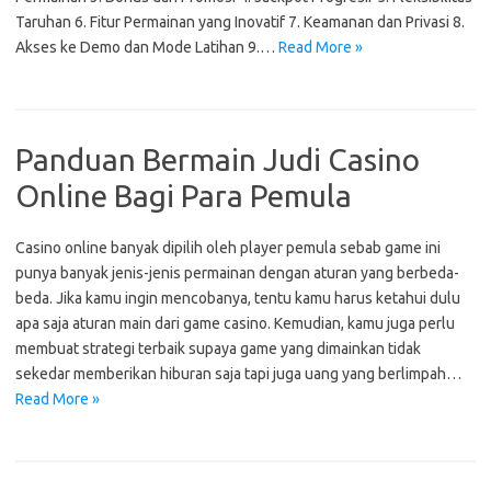
Taruhan 6. Fitur Permainan yang Inovatif 7. Keamanan dan Privasi 8.
Akses ke Demo dan Mode Latihan 9.…
Read More »
Panduan Bermain Judi Casino
Online Bagi Para Pemula
Casino online banyak dipilih oleh player pemula sebab game ini
punya banyak jenis-jenis permainan dengan aturan yang berbeda-
beda. Jika kamu ingin mencobanya, tentu kamu harus ketahui dulu
apa saja aturan main dari game casino. Kemudian, kamu juga perlu
membuat strategi terbaik supaya game yang dimainkan tidak
sekedar memberikan hiburan saja tapi juga uang yang berlimpah…
Read More »