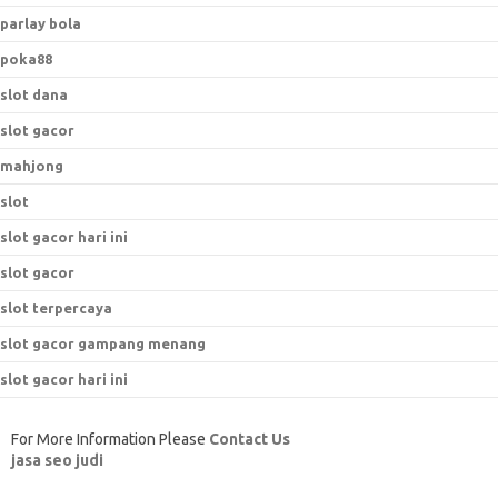
parlay bola
poka88
slot dana
slot gacor
mahjong
slot
slot gacor hari ini
slot gacor
slot terpercaya
slot gacor gampang menang
slot gacor hari ini
For More Information Please
Contact Us
jasa seo judi