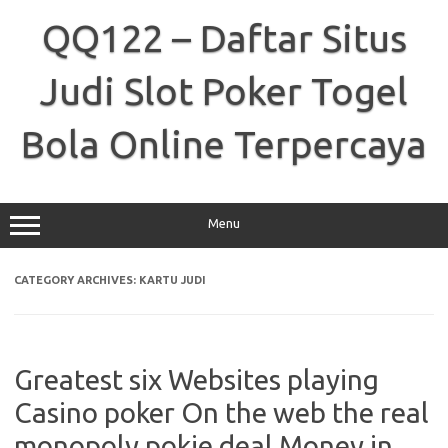
Skip
to
QQ122 – Daftar Situs
content
Judi Slot Poker Togel
Bola Online Terpercaya
Menu
CATEGORY ARCHIVES:
KARTU JUDI
Greatest six Websites playing
Casino poker On the web the real
monopoly pokie deal Money in