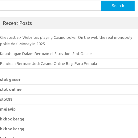
S
e
a
Recent Posts
r
c
Greatest six Websites playing Casino poker On the web the real monopoly
h
pokie deal Money in 2025
f
Keuntungan Dalam Bermain di Situs Judi Slot Online
o
r
Panduan Bermain Judi Casino Online Bagi Para Pemula
:
slot gacor
slot online
slot88
mejavip
hkbpokerqq
hkbpokerqq