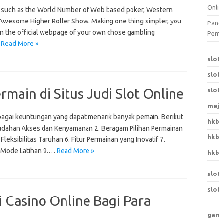
Onl
ts, such as the World Number of Web based poker, Western
Awesome Higher Roller Show. Making one thing simpler, you
Pan
 on the official webpage of your own chose gambling
Pem
…
Read More »
slo
slo
ain di Situs Judi Slot Online
slo
mej
berbagai keuntungan yang dapat menarik banyak pemain. Berikut
hk
udahan Akses dan Kenyamanan 2. Beragam Pilihan Permainan
hk
Fleksibilitas Taruhan 6. Fitur Permainan yang Inovatif 7.
n Mode Latihan 9.…
Read More »
hk
slo
slo
 Casino Online Bagi Para
gam