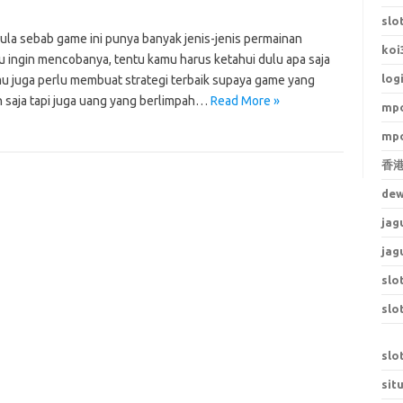
slo
mula sebab game ini punya banyak jenis-jenis permainan
koi
 ingin mencobanya, tentu kamu harus ketahui dulu apa saja
log
mu juga perlu membuat strategi terbaik supaya game yang
 saja tapi juga uang yang berlimpah…
Read More »
mpo
mpo
香
dew
jag
jag
slo
slo
slo
sit