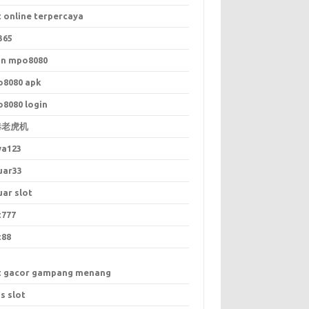
t online terpercaya
365
in mpo8080
8080 apk
8080 login
港老虎机
a123
uar33
uar slot
t777
t88
t gacor gampang menang
us slot