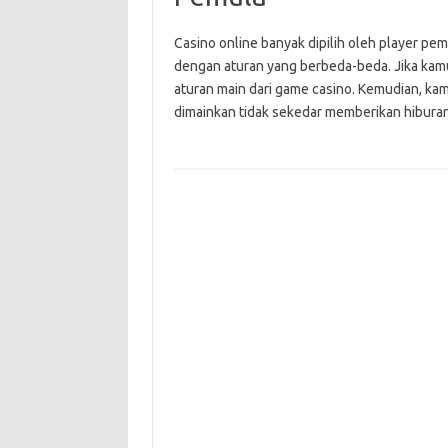
Casino online banyak dipilih oleh player pe
dengan aturan yang berbeda-beda. Jika kamu
aturan main dari game casino. Kemudian, ka
dimainkan tidak sekedar memberikan hiburan