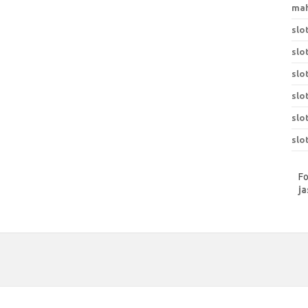
ma
slo
slo
slo
slo
slo
slo
Fo
ja