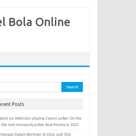
el Bola Online
rch
ecent Posts
atest six Websites playing Casino poker On the
 the real monopoly pokie deal Money in 2025
ntungan Dalam Bermain di Situs Judi Slot