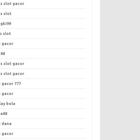
us slot gacor
us slot
gki99
o slot
t gacor
t88
us slot gacor
us slot gacor
t gacor 777
t gacor
lay bola
a88
t dana
t gacor