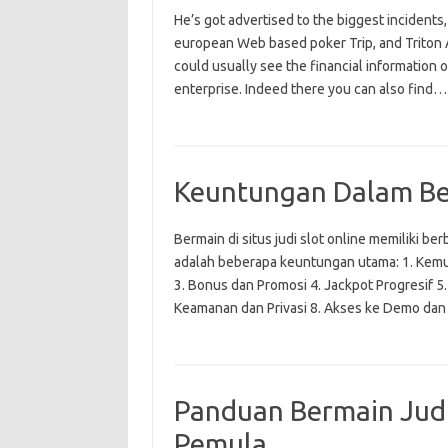
He’s got advertised to the biggest inciden
european Web based poker Trip, and Triton 
could usually see the financial information
enterprise. Indeed there you can also find
Keuntungan Dalam Berm
Bermain di situs judi slot online memiliki 
adalah beberapa keuntungan utama: 1. Kem
3. Bonus dan Promosi 4. Jackpot Progresif 5. 
Keamanan dan Privasi 8. Akses ke Demo da
Panduan Bermain Judi
Pemula