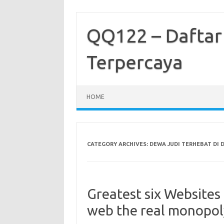
Skip
to
content
QQ122 – Daftar 
Terpercaya
HOME
CATEGORY ARCHIVES:
DEWA JUDI TERHEBAT DI 
Greatest six Websites
web the real monopol