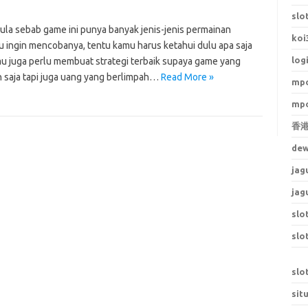
slo
mula sebab game ini punya banyak jenis-jenis permainan
koi
 ingin mencobanya, tentu kamu harus ketahui dulu apa saja
log
mu juga perlu membuat strategi terbaik supaya game yang
 saja tapi juga uang yang berlimpah…
Read More »
mpo
mpo
香
dew
jag
jag
slo
slo
slo
sit