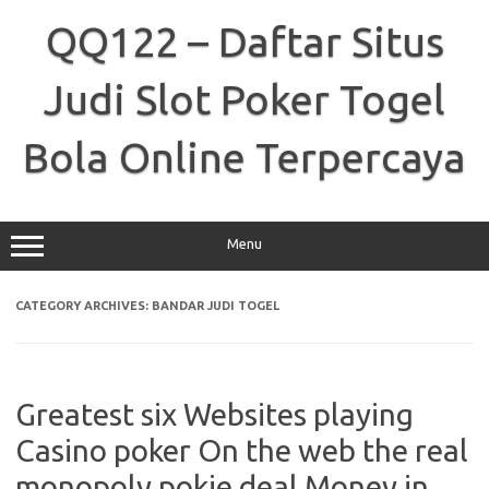
Skip
to
QQ122 – Daftar Situs
content
Judi Slot Poker Togel
Bola Online Terpercaya
Menu
CATEGORY ARCHIVES:
BANDAR JUDI TOGEL
Greatest six Websites playing
Casino poker On the web the real
monopoly pokie deal Money in