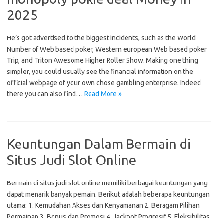
2025
He’s got advertised to the biggest incidents, such as the World
Number of Web based poker, Western european Web based poker
Trip, and Triton Awesome Higher Roller Show. Making one thing
simpler, you could usually see the financial information on the
official webpage of your own chose gambling enterprise. Indeed
there you can also find…
Read More »
Keuntungan Dalam Bermain di
Situs Judi Slot Online
Bermain di situs judi slot online memiliki berbagai keuntungan yang
dapat menarik banyak pemain. Berikut adalah beberapa keuntungan
utama: 1. Kemudahan Akses dan Kenyamanan 2. Beragam Pilihan
Permainan 3. Bonus dan Promosi 4. Jackpot Progresif 5. Fleksibilitas