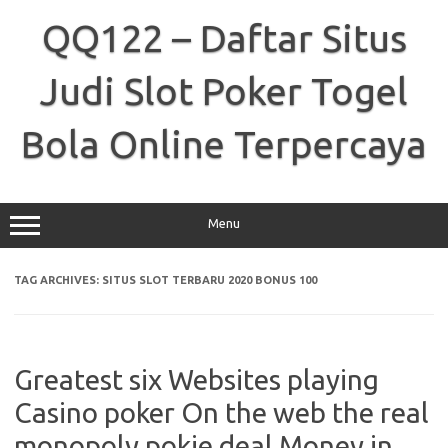
Skip
to
QQ122 – Daftar Situs
content
Judi Slot Poker Togel
Bola Online Terpercaya
Menu
TAG ARCHIVES:
SITUS SLOT TERBARU 2020 BONUS 100
Greatest six Websites playing
Casino poker On the web the real
monopoly pokie deal Money in