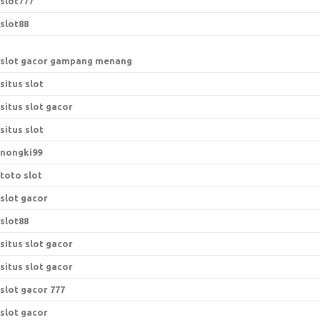
slot777
slot88
slot gacor gampang menang
situs slot
situs slot gacor
situs slot
nongki99
toto slot
slot gacor
slot88
situs slot gacor
situs slot gacor
slot gacor 777
slot gacor