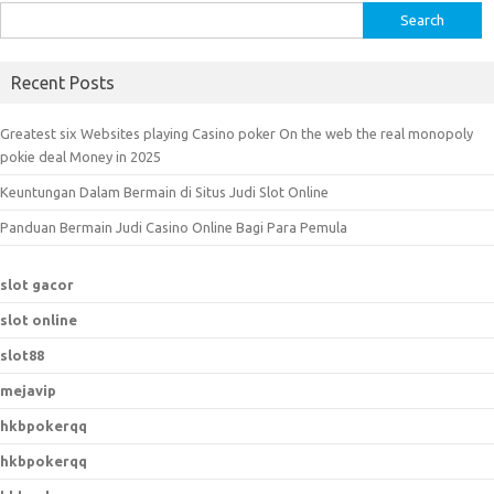
S
e
a
Recent Posts
r
c
Greatest six Websites playing Casino poker On the web the real monopoly
h
pokie deal Money in 2025
f
Keuntungan Dalam Bermain di Situs Judi Slot Online
o
r
Panduan Bermain Judi Casino Online Bagi Para Pemula
:
slot gacor
slot online
slot88
mejavip
hkbpokerqq
hkbpokerqq