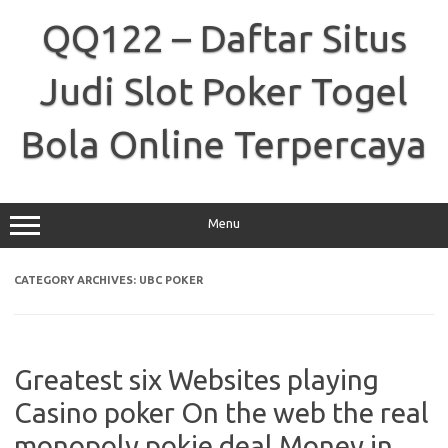
Skip
to
QQ122 – Daftar Situs
content
Judi Slot Poker Togel
Bola Online Terpercaya
Menu
CATEGORY ARCHIVES:
UBC POKER
Greatest six Websites playing
Casino poker On the web the real
monopoly pokie deal Money in