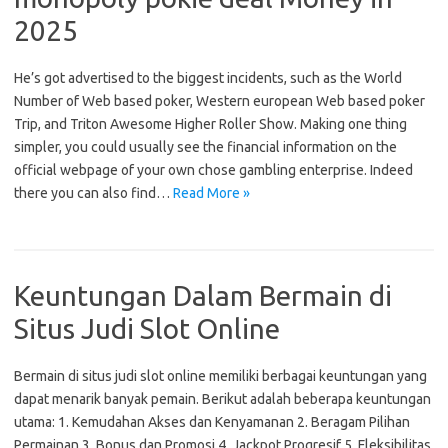
2025
He’s got advertised to the biggest incidents, such as the World
Number of Web based poker, Western european Web based poker
Trip, and Triton Awesome Higher Roller Show. Making one thing
simpler, you could usually see the financial information on the
official webpage of your own chose gambling enterprise. Indeed
there you can also find…
Read More »
Keuntungan Dalam Bermain di
Situs Judi Slot Online
Bermain di situs judi slot online memiliki berbagai keuntungan yang
dapat menarik banyak pemain. Berikut adalah beberapa keuntungan
utama: 1. Kemudahan Akses dan Kenyamanan 2. Beragam Pilihan
Permainan 3. Bonus dan Promosi 4. Jackpot Progresif 5. Fleksibilitas