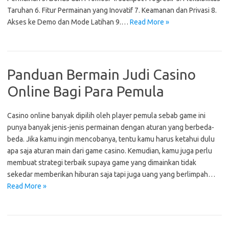
Taruhan 6. Fitur Permainan yang Inovatif 7. Keamanan dan Privasi 8.
Akses ke Demo dan Mode Latihan 9.…
Read More »
Panduan Bermain Judi Casino
Online Bagi Para Pemula
Casino online banyak dipilih oleh player pemula sebab game ini
punya banyak jenis-jenis permainan dengan aturan yang berbeda-
beda. Jika kamu ingin mencobanya, tentu kamu harus ketahui dulu
apa saja aturan main dari game casino. Kemudian, kamu juga perlu
membuat strategi terbaik supaya game yang dimainkan tidak
sekedar memberikan hiburan saja tapi juga uang yang berlimpah…
Read More »