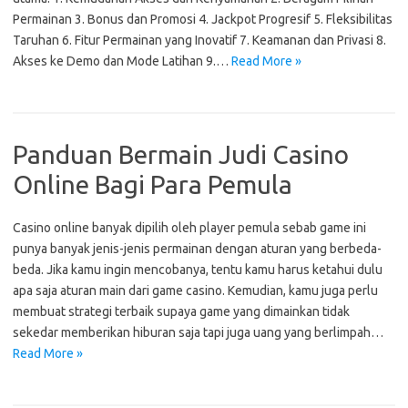
Permainan 3. Bonus dan Promosi 4. Jackpot Progresif 5. Fleksibilitas
Taruhan 6. Fitur Permainan yang Inovatif 7. Keamanan dan Privasi 8.
Akses ke Demo dan Mode Latihan 9.…
Read More »
Panduan Bermain Judi Casino
Online Bagi Para Pemula
Casino online banyak dipilih oleh player pemula sebab game ini
punya banyak jenis-jenis permainan dengan aturan yang berbeda-
beda. Jika kamu ingin mencobanya, tentu kamu harus ketahui dulu
apa saja aturan main dari game casino. Kemudian, kamu juga perlu
membuat strategi terbaik supaya game yang dimainkan tidak
sekedar memberikan hiburan saja tapi juga uang yang berlimpah…
Read More »