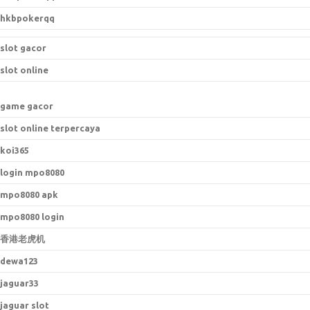
hkbpokerqq
slot gacor
slot online
game gacor
slot online terpercaya
koi365
login mpo8080
mpo8080 apk
mpo8080 login
香港老虎机
dewa123
jaguar33
jaguar slot