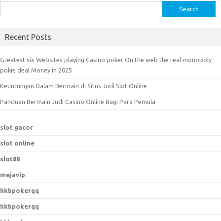
S
e
a
Recent Posts
r
c
Greatest six Websites playing Casino poker On the web the real monopoly
h
pokie deal Money in 2025
f
Keuntungan Dalam Bermain di Situs Judi Slot Online
o
r
Panduan Bermain Judi Casino Online Bagi Para Pemula
:
slot gacor
slot online
slot88
mejavip
hkbpokerqq
hkbpokerqq