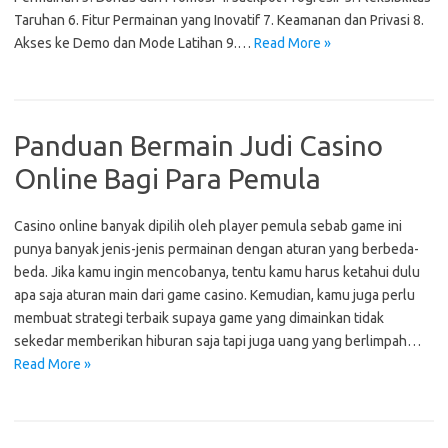
Taruhan 6. Fitur Permainan yang Inovatif 7. Keamanan dan Privasi 8.
Akses ke Demo dan Mode Latihan 9.…
Read More »
Panduan Bermain Judi Casino
Online Bagi Para Pemula
Casino online banyak dipilih oleh player pemula sebab game ini
punya banyak jenis-jenis permainan dengan aturan yang berbeda-
beda. Jika kamu ingin mencobanya, tentu kamu harus ketahui dulu
apa saja aturan main dari game casino. Kemudian, kamu juga perlu
membuat strategi terbaik supaya game yang dimainkan tidak
sekedar memberikan hiburan saja tapi juga uang yang berlimpah…
Read More »