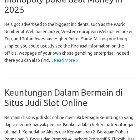
2025
He’s got advertised to the biggest incidents, such as the World
Number of Web based poker, Western european Web based poker
Trip, and Triton Awesome Higher Roller Show. Making one thing
simpler, you could usually see the financial information on the
official webpage of your own chose gambling enterprise. Indeed
there you can also find…
Read More »
Keuntungan Dalam Bermain di
Situs Judi Slot Online
Bermain di situs judi slot online memiliki berbagai keuntungan yang
dapat menarik banyak pemain. Berikut adalah beberapa keuntungan
utama: 1. Kemudahan Akses dan Kenyamanan 2. Beragam Pilihan
Permainan 3. Bonus dan Promosi 4. Jackpot Progresif 5. Fleksibilitas