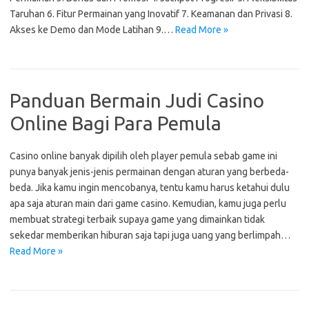
Taruhan 6. Fitur Permainan yang Inovatif 7. Keamanan dan Privasi 8.
Akses ke Demo dan Mode Latihan 9.…
Read More »
Panduan Bermain Judi Casino
Online Bagi Para Pemula
Casino online banyak dipilih oleh player pemula sebab game ini
punya banyak jenis-jenis permainan dengan aturan yang berbeda-
beda. Jika kamu ingin mencobanya, tentu kamu harus ketahui dulu
apa saja aturan main dari game casino. Kemudian, kamu juga perlu
membuat strategi terbaik supaya game yang dimainkan tidak
sekedar memberikan hiburan saja tapi juga uang yang berlimpah…
Read More »