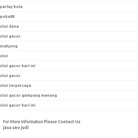
parlay bola
poka88
slot dana
slot gacor
mahjong
slot
slot gacor hari ini
slot gacor
slot terpercaya
slot gacor gampang menang
slot gacor hari ini
For More Information Please
Contact Us
jasa seo judi