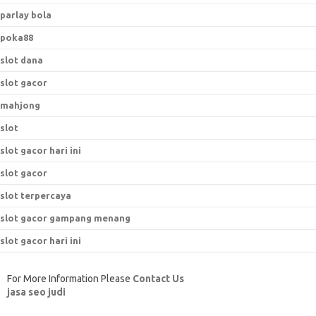
parlay bola
poka88
slot dana
slot gacor
mahjong
slot
slot gacor hari ini
slot gacor
slot terpercaya
slot gacor gampang menang
slot gacor hari ini
For More Information Please
Contact Us
jasa seo judi