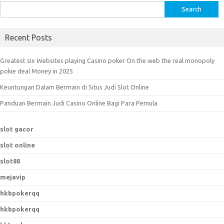
S
e
a
Recent Posts
r
c
Greatest six Websites playing Casino poker On the web the real monopoly
h
pokie deal Money in 2025
f
Keuntungan Dalam Bermain di Situs Judi Slot Online
o
r
Panduan Bermain Judi Casino Online Bagi Para Pemula
:
slot gacor
slot online
slot88
mejavip
hkbpokerqq
hkbpokerqq