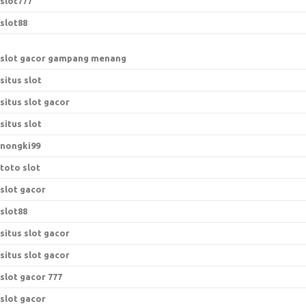
slot777
slot88
slot gacor gampang menang
situs slot
situs slot gacor
situs slot
nongki99
toto slot
slot gacor
slot88
situs slot gacor
situs slot gacor
slot gacor 777
slot gacor