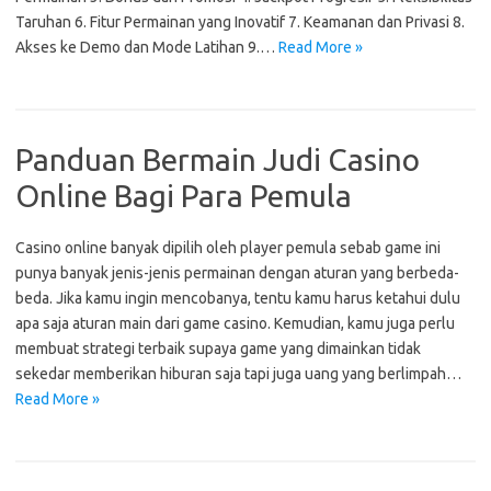
Taruhan 6. Fitur Permainan yang Inovatif 7. Keamanan dan Privasi 8.
Akses ke Demo dan Mode Latihan 9.…
Read More »
Panduan Bermain Judi Casino
Online Bagi Para Pemula
Casino online banyak dipilih oleh player pemula sebab game ini
punya banyak jenis-jenis permainan dengan aturan yang berbeda-
beda. Jika kamu ingin mencobanya, tentu kamu harus ketahui dulu
apa saja aturan main dari game casino. Kemudian, kamu juga perlu
membuat strategi terbaik supaya game yang dimainkan tidak
sekedar memberikan hiburan saja tapi juga uang yang berlimpah…
Read More »