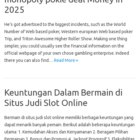
2025
He’s got advertised to the biggest incidents, such as the World
Number of Web based poker, Western european Web based poker
Trip, and Triton Awesome Higher Roller Show. Making one thing
simpler, you could usually see the financial information on the
official webpage of your own chose gambling enterprise. Indeed
there you can also find…
Read More »
Keuntungan Dalam Bermain di
Situs Judi Slot Online
Bermain di situs judi slot online memiliki berbagai keuntungan yang
dapat menarik banyak pemain. Berikut adalah beberapa keuntungan
utama: 1. Kemudahan Akses dan Kenyamanan 2. Beragam Pilihan
Permainan 3. Bonus dan Promosi 4. Jackpot Progresif 5. Fleksibilitas