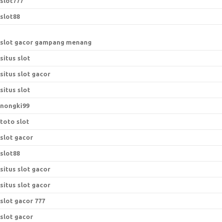
slot777
slot88
slot gacor gampang menang
situs slot
situs slot gacor
situs slot
nongki99
toto slot
slot gacor
slot88
situs slot gacor
situs slot gacor
slot gacor 777
slot gacor