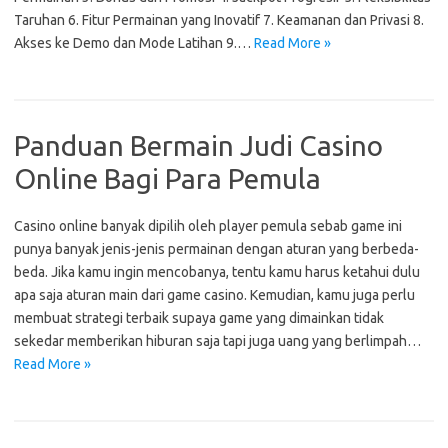
Taruhan 6. Fitur Permainan yang Inovatif 7. Keamanan dan Privasi 8.
Akses ke Demo dan Mode Latihan 9.…
Read More »
Panduan Bermain Judi Casino
Online Bagi Para Pemula
Casino online banyak dipilih oleh player pemula sebab game ini
punya banyak jenis-jenis permainan dengan aturan yang berbeda-
beda. Jika kamu ingin mencobanya, tentu kamu harus ketahui dulu
apa saja aturan main dari game casino. Kemudian, kamu juga perlu
membuat strategi terbaik supaya game yang dimainkan tidak
sekedar memberikan hiburan saja tapi juga uang yang berlimpah…
Read More »