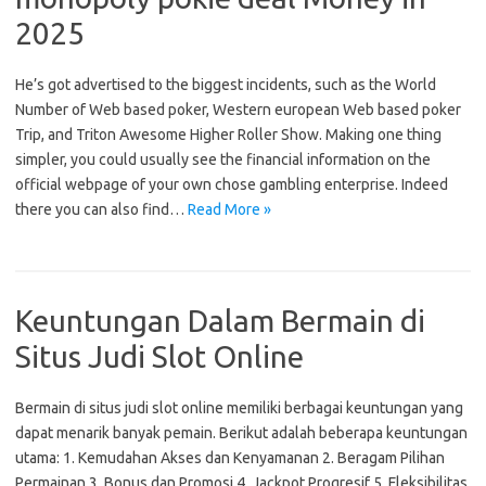
2025
He’s got advertised to the biggest incidents, such as the World
Number of Web based poker, Western european Web based poker
Trip, and Triton Awesome Higher Roller Show. Making one thing
simpler, you could usually see the financial information on the
official webpage of your own chose gambling enterprise. Indeed
there you can also find…
Read More »
Keuntungan Dalam Bermain di
Situs Judi Slot Online
Bermain di situs judi slot online memiliki berbagai keuntungan yang
dapat menarik banyak pemain. Berikut adalah beberapa keuntungan
utama: 1. Kemudahan Akses dan Kenyamanan 2. Beragam Pilihan
Permainan 3. Bonus dan Promosi 4. Jackpot Progresif 5. Fleksibilitas