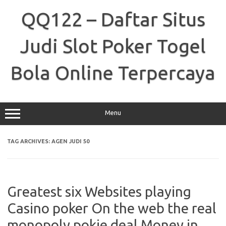
Skip
to
QQ122 – Daftar Situs
content
Judi Slot Poker Togel
Bola Online Terpercaya
Menu
TAG ARCHIVES:
AGEN JUDI 50
Greatest six Websites playing
Casino poker On the web the real
monopoly pokie deal Money in