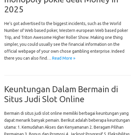
2025
He’s got advertised to the biggest incidents, such as the World
Number of Web based poker, Western european Web based poker
Trip, and Triton Awesome Higher Roller Show. Making one thing
simpler, you could usually see the financial information on the
official webpage of your own chose gambling enterprise. Indeed
there you can also find…
Read More »
Keuntungan Dalam Bermain di
Situs Judi Slot Online
Bermain di situs judi slot online memiliki berbagai keuntungan yang
dapat menarik banyak pemain. Berikut adalah beberapa keuntungan
utama: 1. Kemudahan Akses dan Kenyamanan 2. Beragam Pilihan
Permainan 3. Bonus dan Promosi 4. Jackpot Progresif 5. Fleksibilitas