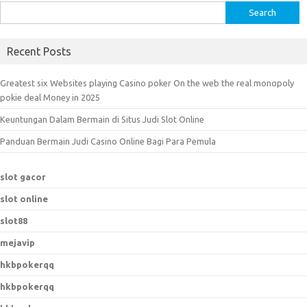
S
e
a
Recent Posts
r
c
Greatest six Websites playing Casino poker On the web the real monopoly
h
pokie deal Money in 2025
f
Keuntungan Dalam Bermain di Situs Judi Slot Online
o
r
Panduan Bermain Judi Casino Online Bagi Para Pemula
:
slot gacor
slot online
slot88
mejavip
hkbpokerqq
hkbpokerqq