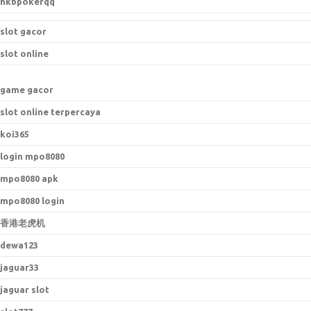
hkbpokerqq
slot gacor
slot online
game gacor
slot online terpercaya
koi365
login mpo8080
mpo8080 apk
mpo8080 login
香港老虎机
dewa123
jaguar33
jaguar slot