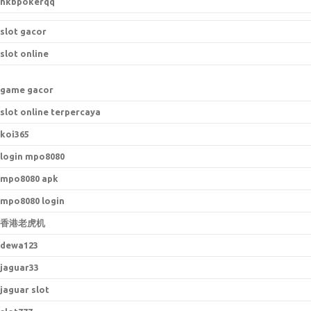
hkbpokerqq
slot gacor
slot online
game gacor
slot online terpercaya
koi365
login mpo8080
mpo8080 apk
mpo8080 login
香港老虎机
dewa123
jaguar33
jaguar slot