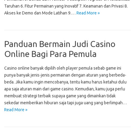
Taruhan 6. Fitur Permainan yang Inovatif 7. Keamanan dan Privasi 8.
Akses ke Demo dan Mode Latihan 9.…
Read More »
Panduan Bermain Judi Casino
Online Bagi Para Pemula
Casino online banyak dipilih oleh player pemula sebab game ini
punya banyak jenis-jenis permainan dengan aturan yang berbeda-
beda. Jika kamu ingin mencobanya, tentu kamu harus ketahui dulu
apa saja aturan main dari game casino. Kemudian, kamu juga perlu
membuat strategi terbaik supaya game yang dimainkan tidak
sekedar memberikan hiburan saja tapi juga uang yang berlimpah…
Read More »