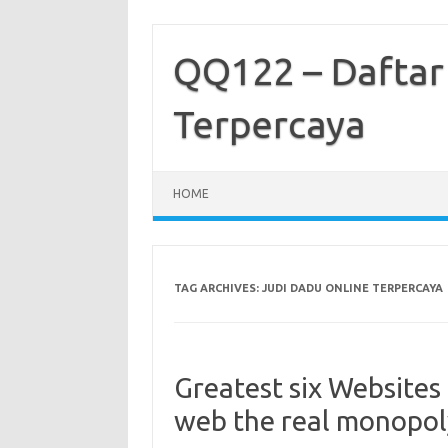
Skip
to
content
QQ122 – Daftar 
Terpercaya
HOME
TAG ARCHIVES:
JUDI DADU ONLINE TERPERCAYA
Greatest six Websites
web the real monopol