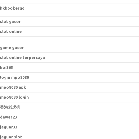
hkbpokerqq
slot gacor
slot online
game gacor
slot online terpercaya
koi365
login mpo8080
mpo8080 apk
mpo8080 login
香港老虎机
dewa123
jaguar33
jaguar slot