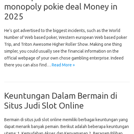
monopoly pokie deal Money in
2025
He’s got advertised to the biggest incidents, such as the World
Number of Web based poker, Western european Web based poker
Trip, and Triton Awesome Higher Roller Show. Making one thing
simpler, you could usually see the financial information on the
official webpage of your own chose gambling enterprise. Indeed
there you can also find…
Read More »
Keuntungan Dalam Bermain di
Situs Judi Slot Online
Bermain di situs judi slot online memiliki berbagai keuntungan yang
dapat menarik banyak pemain. Berikut adalah beberapa keuntungan
utama: 1. Kemudahan Akses dan Kenyamanan 2. Beragam Pilihan