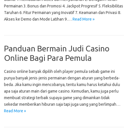
Permainan 3. Bonus dan Promosi 4. Jackpot Progresif 5. Fleksibilitas
Taruhan 6. Fitur Permainan yang Inovatif 7. Keamanan dan Privasi 8.
Akses ke Demo dan Mode Latihan 9.…
Read More »
Panduan Bermain Judi Casino
Online Bagi Para Pemula
Casino online banyak dipilih oleh player pemula sebab game ini
punya banyak jenis-jenis permainan dengan aturan yang berbeda-
beda. Jika kamu ingin mencobanya, tentu kamu harus ketahui dulu
apa saja aturan main dari game casino. Kemudian, kamu juga perlu
membuat strategi terbaik supaya game yang dimainkan tidak
sekedar memberikan hiburan saja tapi juga uang yang berlimpah…
Read More »