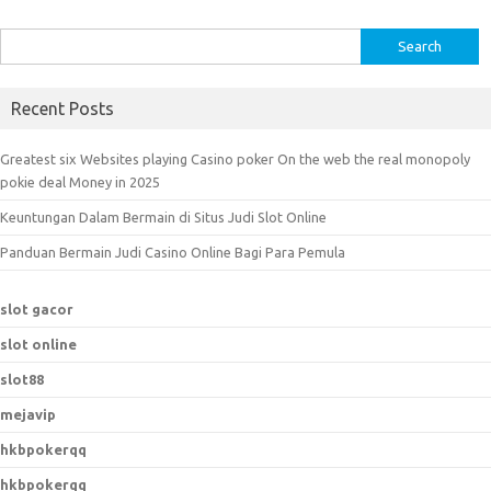
S
e
a
Recent Posts
r
c
Greatest six Websites playing Casino poker On the web the real monopoly
h
pokie deal Money in 2025
f
Keuntungan Dalam Bermain di Situs Judi Slot Online
o
r
Panduan Bermain Judi Casino Online Bagi Para Pemula
:
slot gacor
slot online
slot88
mejavip
hkbpokerqq
hkbpokerqq