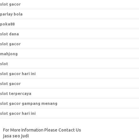
slot gacor
parlay bola
poka88
slot dana
slot gacor
mahjong
slot
slot gacor hari ini
slot gacor
slot terpercaya
slot gacor gampang menang
slot gacor hari ini
For More Information Please
Contact Us
jasa seo judi