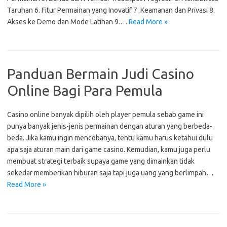
Taruhan 6. Fitur Permainan yang Inovatif 7. Keamanan dan Privasi 8.
Akses ke Demo dan Mode Latihan 9.…
Read More »
Panduan Bermain Judi Casino
Online Bagi Para Pemula
Casino online banyak dipilih oleh player pemula sebab game ini
punya banyak jenis-jenis permainan dengan aturan yang berbeda-
beda. Jika kamu ingin mencobanya, tentu kamu harus ketahui dulu
apa saja aturan main dari game casino. Kemudian, kamu juga perlu
membuat strategi terbaik supaya game yang dimainkan tidak
sekedar memberikan hiburan saja tapi juga uang yang berlimpah…
Read More »