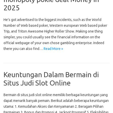
2025
He’s got advertised to the biggest incidents, such as the World
Number of Web based poker, Western european Web based poker
Trip, and Triton Awesome Higher Roller Show. Making one thing
simpler, you could usually see the financial information on the
official webpage of your own chose gambling enterprise. Indeed
there you can also find…
Read More »
Keuntungan Dalam Bermain di
Situs Judi Slot Online
Bermain di situs judi slot online memiliki berbagai keuntungan yang
dapat menarik banyak pemain. Berikut adalah beberapa keuntungan
utama: 1. Kemudahan Akses dan Kenyamanan 2. Beragam Pilihan
Permainan 3. Bonus dan Promosi 4. Jackpot Progresif 5. Fleksibilitas