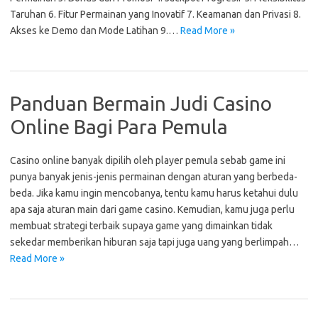
Taruhan 6. Fitur Permainan yang Inovatif 7. Keamanan dan Privasi 8.
Akses ke Demo dan Mode Latihan 9.…
Read More »
Panduan Bermain Judi Casino
Online Bagi Para Pemula
Casino online banyak dipilih oleh player pemula sebab game ini
punya banyak jenis-jenis permainan dengan aturan yang berbeda-
beda. Jika kamu ingin mencobanya, tentu kamu harus ketahui dulu
apa saja aturan main dari game casino. Kemudian, kamu juga perlu
membuat strategi terbaik supaya game yang dimainkan tidak
sekedar memberikan hiburan saja tapi juga uang yang berlimpah…
Read More »