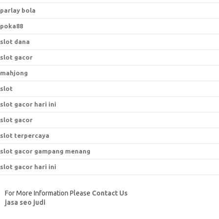
parlay bola
poka88
slot dana
slot gacor
mahjong
slot
slot gacor hari ini
slot gacor
slot terpercaya
slot gacor gampang menang
slot gacor hari ini
For More Information Please
Contact Us
jasa seo judi