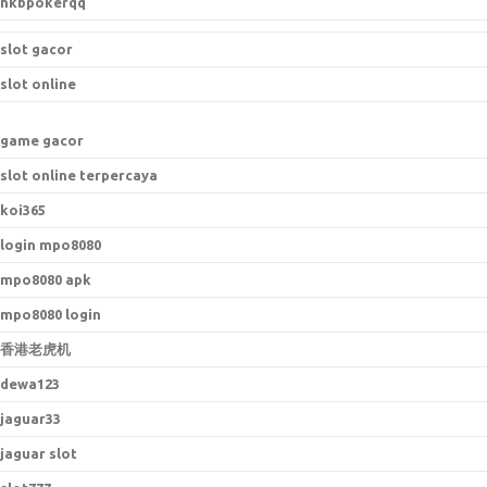
hkbpokerqq
slot gacor
slot online
game gacor
slot online terpercaya
koi365
login mpo8080
mpo8080 apk
mpo8080 login
香港老虎机
dewa123
jaguar33
jaguar slot