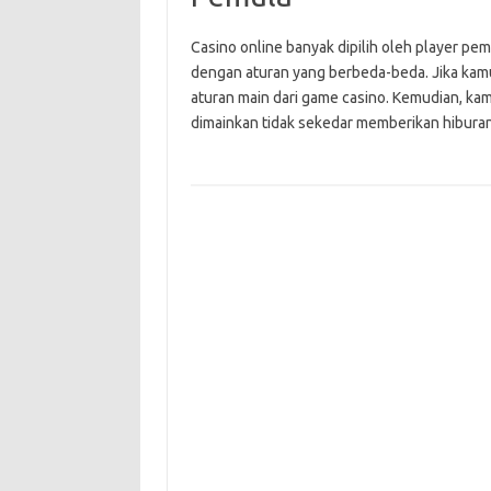
Casino online banyak dipilih oleh player pe
dengan aturan yang berbeda-beda. Jika kamu
aturan main dari game casino. Kemudian, ka
dimainkan tidak sekedar memberikan hiburan