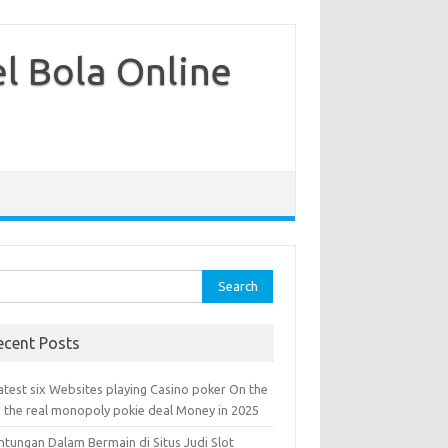
el Bola Online
rch
ecent Posts
atest six Websites playing Casino poker On the
 the real monopoly pokie deal Money in 2025
ntungan Dalam Bermain di Situs Judi Slot