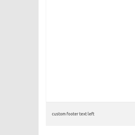
custom footer text left