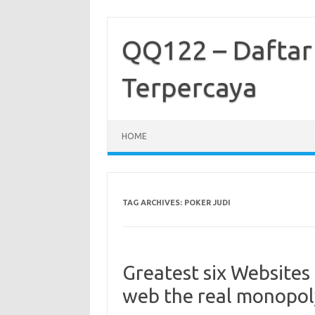
Skip
to
content
QQ122 – Daftar 
Terpercaya
HOME
TAG ARCHIVES:
POKER JUDI
Greatest six Websites
web the real monopol